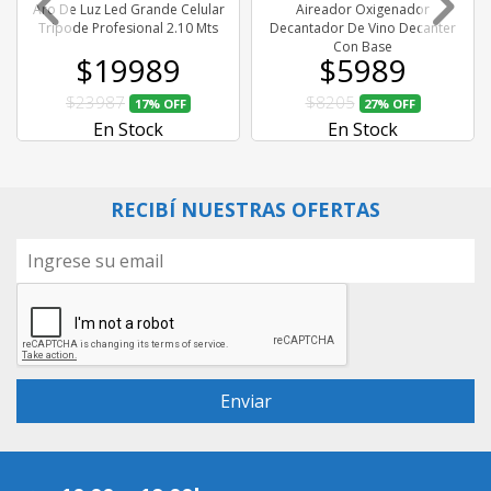
Aro De Luz Led Grande Celular
Aireador Oxigenador
Tripode Profesional 2.10 Mts
Decantador De Vino Decanter
Con Base
$19989
$5989
$23987
$8205
17%
OFF
27%
OFF
En Stock
En Stock
RECIBÍ NUESTRAS OFERTAS