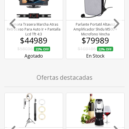
Camara Trasera Marcha Atras
Parlante Portatil Altavoz
Retroceso Para Auto Ir + Pantalla
Amplificador Shidu M500 +
Lcd Tft 4:3
Microfono Vincha
$44989
$79989
$58036
$103186
22%
OFF
22%
OFF
Agotado
En Stock
Ofertas destacadas