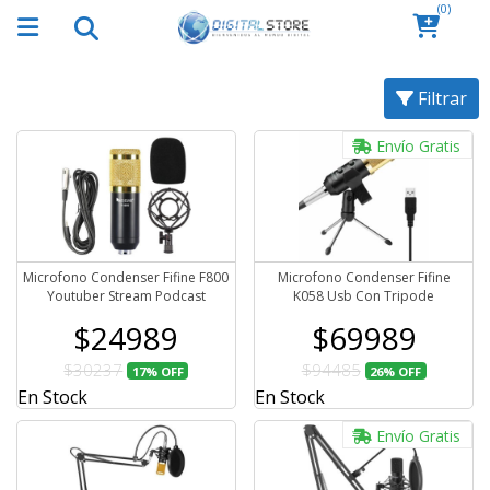
(0)
Filtrar
Envío Gratis
Microfono Condenser Fifine F800
Microfono Condenser Fifine
Youtuber Stream Podcast
K058 Usb Con Tripode
$24989
$69989
$30237
$94485
17%
OFF
26%
OFF
En Stock
En Stock
Envío Gratis