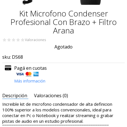
Kit Microfono Condenser
Profesional Con Brazo + Filtro
Arana
Valoraciones
Agotado
sku:
DS68
Pagá en cuotas
Más información
Descripción
Valoraciones (0)
Increible kit de microfono condensador de alta definicion
100% superior a los modelos convencionales, ideal para
conectar en Pc o Notebook y realizar streaming o grabar
pistas de audio en un estudio profesional.
¯¯¯¯¯¯¯¯¯¯¯¯¯¯¯¯¯¯¯¯¯¯¯¯¯¯¯¯¯¯¯¯¯¯¯¯¯¯¯¯¯¯¯¯¯¯¯