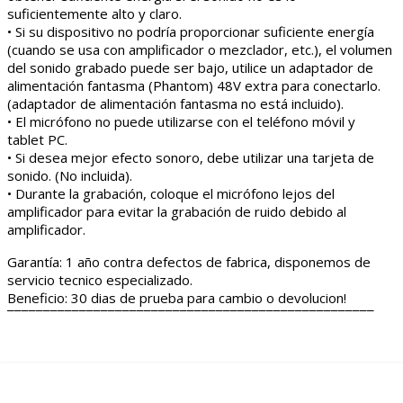
suficientemente alto y claro.
• Si su dispositivo no podría proporcionar suficiente energía
(cuando se usa con amplificador o mezclador, etc.), el volumen
del sonido grabado puede ser bajo, utilice un adaptador de
alimentación fantasma (Phantom) 48V extra para conectarlo.
(adaptador de alimentación fantasma no está incluido).
• El micrófono no puede utilizarse con el teléfono móvil y
tablet PC.
• Si desea mejor efecto sonoro, debe utilizar una tarjeta de
sonido. (No incluida).
• Durante la grabación, coloque el micrófono lejos del
amplificador para evitar la grabación de ruido debido al
amplificador.
Garantía: 1 año contra defectos de fabrica, disponemos de
servicio tecnico especializado.
Beneficio: 30 dias de prueba para cambio o devolucion!
¯¯¯¯¯¯¯¯¯¯¯¯¯¯¯¯¯¯¯¯¯¯¯¯¯¯¯¯¯¯¯¯¯¯¯¯¯¯¯¯¯¯¯¯¯¯¯¯¯¯¯