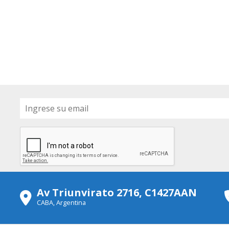
Av Triunvirato 2716, C1427AAN
CABA, Argentina