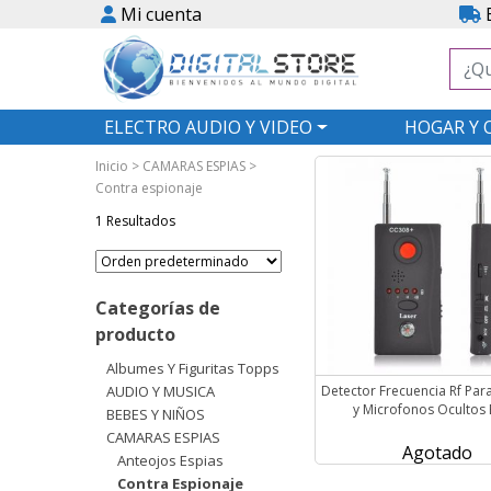
Mi cuenta
E
ELECTRO AUDIO Y VIDEO
HOGAR Y 
Inicio
>
CAMARAS ESPIAS
>
Contra espionaje
1 Resultados
Categorías de
producto
Albumes Y Figuritas Topps
AUDIO Y MUSICA
Detector Frecuencia Rf Pa
y Microfonos Ocultos 
BEBES Y NIÑOS
CAMARAS ESPIAS
Agotado
Anteojos Espias
Contra Espionaje