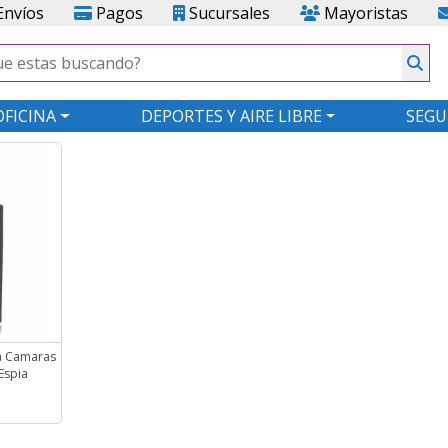
nvíos
Pagos
Sucursales
Mayoristas
OFICINA
DEPORTES Y AIRE LIBRE
SEGU
ra Camaras
Espia