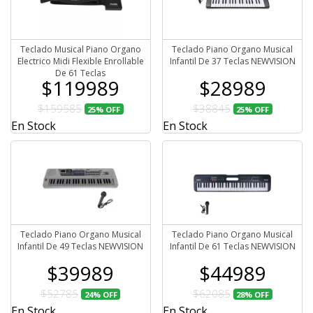
Teclado Musical Piano Organo
Teclado Piano Organo Musical
Electrico Midi Flexible Enrollable
Infantil De 37 Teclas NEWVISION
De 61 Teclas
$119989
$28989
$159585
$38845
25%
OFF
25%
OFF
En Stock
En Stock
Teclado Piano Organo Musical
Teclado Piano Organo Musical
Infantil De 49 Teclas NEWVISION
Infantil De 61 Teclas NEWVISION
$39989
$44989
$52785
$62085
24%
OFF
28%
OFF
En Stock
En Stock