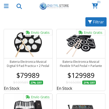
(0)
Filtrar
Envío Gratis
Envío Gratis
Bateria Electronica Musical
Bateria Electronica Musical
Digital 9 Pad Practica + 2 Pedal
Flexible 9 Pad Pedal + Parlante
$79989
$129989
$109585
$165086
27%
OFF
21%
OFF
En Stock
En Stock
Envío Gratis