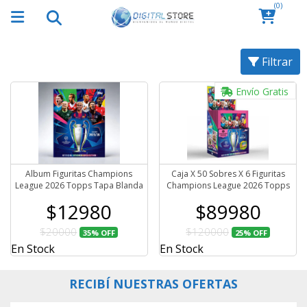
(0)
Filtrar
Envío Gratis
Album Figuritas Champions
Caja X 50 Sobres X 6 Figuritas
League 2026 Topps Tapa Blanda
Champions League 2026 Topps
$12980
$89980
$20000
$120000
35%
OFF
25%
OFF
En Stock
En Stock
RECIBÍ NUESTRAS OFERTAS