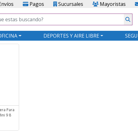
nvíos
Pagos
Sucursales
Mayoristas
OFICINA
DEPORTES Y AIRE LIBRE
SEGU
era Para
ini 9 8