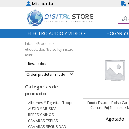
Mi cuenta
E
ELECTRO AUDIO Y VIDEO
HOGAR Y 
Inicio
> Productos
etiquetados “bolso fuji instax
mini”
1 Resultados
Categorías de
producto
Albumes Y Figuritas Topps
Funda Estuche Bolso Cart
Camara Fujifilm Instax M
AUDIO Y MUSICA
BEBES Y NIÑOS
Agotado
CAMARAS ESPIAS
CAMARAS SEGURIDAD