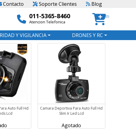
Contacto
Soporte Clientes
Blog
011-5365-8460
(0)
Atencion Telefonica
RIDAD Y VIGILANCIA
DRONES Y RC
ara Auto Full Hd
Camara Deportiva Para Auto Full Hd
eds Lcd
Slim Ir Led Lcd
ado
Agotado