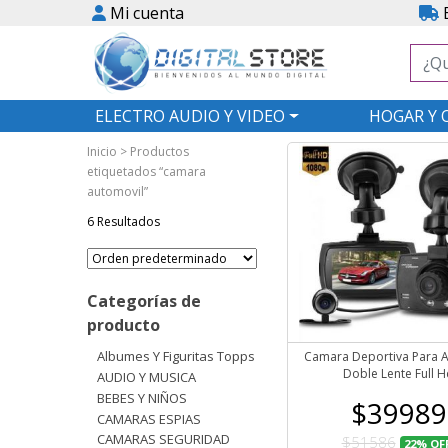
Mi cuenta
E
ELECTRO AUDIO Y VIDEO
HOGAR Y 
Inicio
> Productos
etiquetados “camara
automovil”
6 Resultados
Categorías de
producto
Albumes Y Figuritas Topps
Camara Deportiva Para 
Doble Lente Full 
AUDIO Y MUSICA
BEBES Y NIÑOS
$39989
CAMARAS ESPIAS
CAMARAS SEGURIDAD
$51586
22%
OF