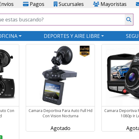
nvíos
Pagos
Sucursales
Mayoristas
OFICINA
DEPORTES Y AIRE LIBRE
SEGU
Auto Con
Camara Deportiva Para Auto Full Hd
Camara Deportiva P
Hd
Con Vision Nocturna
1080p Ir L
Agotado
Agot
F