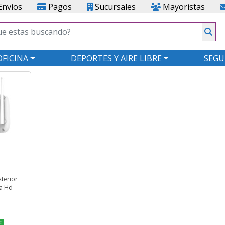
nvíos
Pagos
Sucursales
Mayoristas
OFICINA
DEPORTES Y AIRE LIBRE
SEGU
terior
a Hd
F