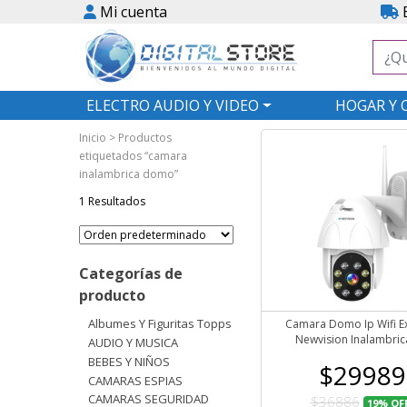
Mi cuenta
E
ELECTRO AUDIO Y VIDEO
HOGAR Y 
Inicio
> Productos
etiquetados “camara
inalambrica domo”
1 Resultados
Categorías de
producto
Albumes Y Figuritas Topps
Camara Domo Ip Wifi Ex
Newvision Inalambric
AUDIO Y MUSICA
BEBES Y NIÑOS
$29989
CAMARAS ESPIAS
CAMARAS SEGURIDAD
$36886
19%
OF