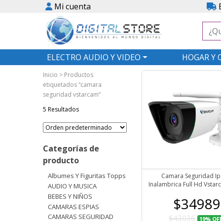
Mi cuenta
E
ELECTRO AUDIO Y VIDEO
HOGAR Y 
Inicio
> Productos
etiquetados “camara
seguridad vstarcam”
5 Resultados
Categorías de
producto
Albumes Y Figuritas Topps
Camara Seguridad Ip 
Inalambrica Full Hd Vsta
AUDIO Y MUSICA
BEBES Y NIÑOS
$34989
CAMARAS ESPIAS
CAMARAS SEGURIDAD
$43036
19%
OF