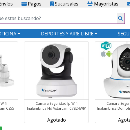
nvíos
Pagos
Sucursales
Mayoristas
OFICINA
DEPORTES Y AIRE LIBRE
SEGU
Wifi
Camara Seguridad Ip Wifi
Camara Seguri
rcam CS55
Inalambrica Hd Vstarcam C7824WIP
Inalambrica Domot
Agotado
Agot
F