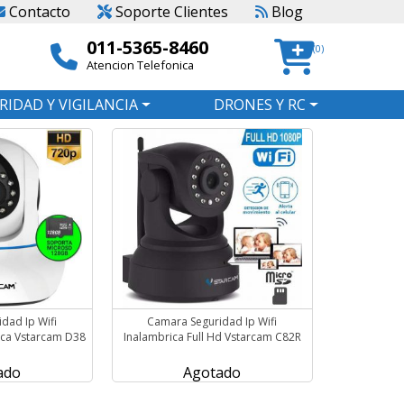
Contacto
Soporte Clientes
Blog
011-5365-8460
(0)
Atencion Telefonica
RIDAD Y VIGILANCIA
DRONES Y RC
dad Ip Wifi
Camara Seguridad Ip Wifi
ica Vstarcam D38
Inalambrica Full Hd Vstarcam C82R
ado
Agotado