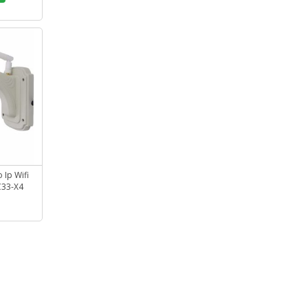
Ip Wifi
C33-X4