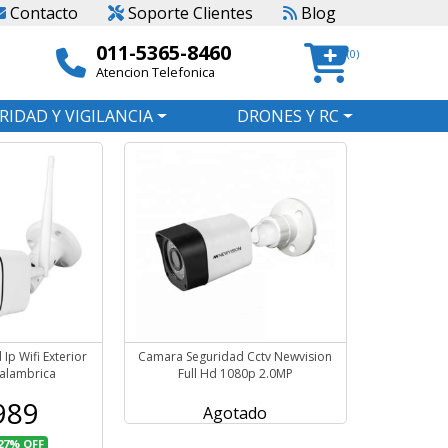
Contacto
Soporte Clientes
Blog
011-5365-8460
(0)
Atencion Telefonica
RIDAD Y VIGILANCIA
DRONES Y RC
p Wifi Exterior
Camara Seguridad Cctv Newvision
nalambrica
Full Hd 1080p 2.0MP
989
Agotado
27%
OFF