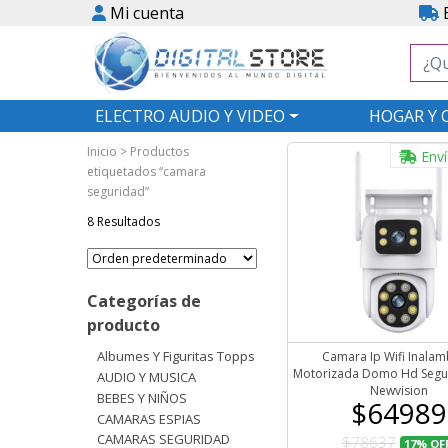
Mi cuenta
E
ELECTRO AUDIO Y VIDEO
HOGAR Y 
Inicio
> Productos
Enví
etiquetados “camara
seguridad”
8 Resultados
Categorías de
producto
Albumes Y Figuritas Topps
Camara Ip Wifi Inalam
Motorizada Domo Hd Segu
AUDIO Y MUSICA
Newvision
BEBES Y NIÑOS
$64989
CAMARAS ESPIAS
CAMARAS SEGURIDAD
$78637
17%
OF