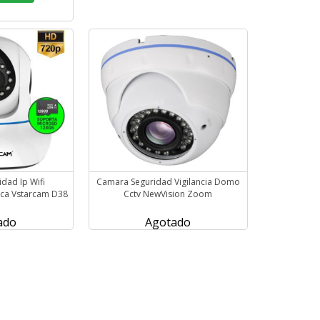
dad Ip Wifi
Camara Seguridad Vigilancia Domo
ica Vstarcam D38
Cctv NewVision Zoom
ado
Agotado