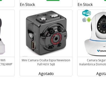
En Stock
En Stock
Wifi
Mini Camara Oculta Espia Newvision
Camara Seguri
 C7824WIP
Full Hd Ir Sq8
Inalambrica Domot
Agotado
Agot