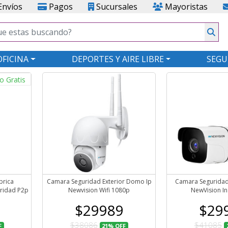
nvíos
Pagos
Sucursales
Mayoristas
OFICINA
DEPORTES Y AIRE LIBRE
SEGU
o Gratis
brica
Camara Seguridad Exterior Domo Ip
Camara Seguridad I
ridad P2p
Newvision Wifi 1080p
NewVision I
$29989
$29
$38086
$41085
F
21%
OFF