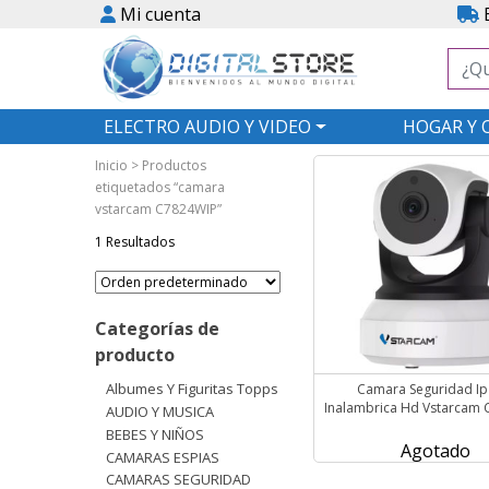
Mi cuenta
E
ELECTRO AUDIO Y VIDEO
HOGAR Y 
Inicio
> Productos
etiquetados “camara
vstarcam C7824WIP”
1 Resultados
Categorías de
producto
Albumes Y Figuritas Topps
Camara Seguridad Ip 
Inalambrica Hd Vstarcam
AUDIO Y MUSICA
BEBES Y NIÑOS
Agotado
CAMARAS ESPIAS
CAMARAS SEGURIDAD