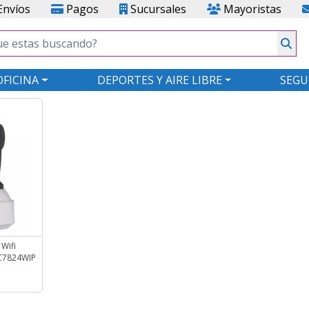
nvíos
Pagos
Sucursales
Mayoristas
OFICINA
DEPORTES Y AIRE LIBRE
SEGU
Wifi
 C7824WIP