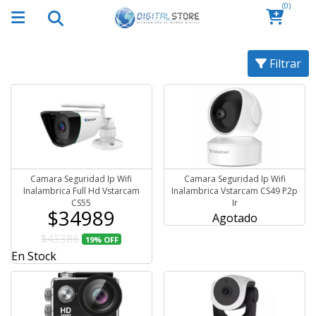
(0)
Filtrar
Camara Seguridad Ip Wifi
Camara Seguridad Ip Wifi
Inalambrica Full Hd Vstarcam
Inalambrica Vstarcam CS49 P2p
CS55
Ir
$34989
Agotado
$43386
19%
OFF
En Stock