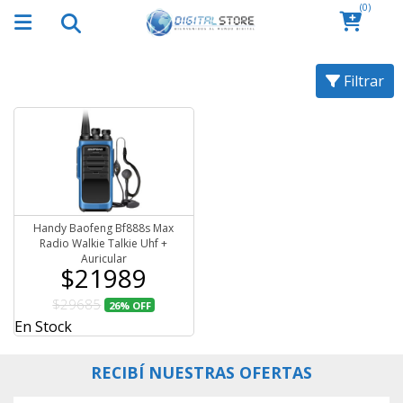
(0)
Filtrar
Handy Baofeng Bf888s Max
Radio Walkie Talkie Uhf +
Auricular
$21989
$29685
26%
OFF
En Stock
RECIBÍ NUESTRAS OFERTAS