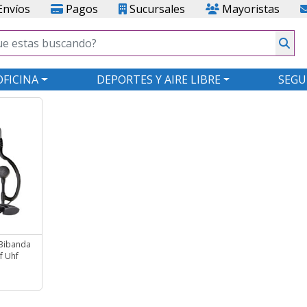
nvíos
Pagos
Sucursales
Mayoristas
OFICINA
DEPORTES Y AIRE LIBRE
SEGU
Bibanda
f Uhf