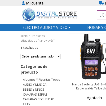
Mi cuenta
E
ELECTRO AUDIO Y VIDEO
HOGAR Y 
Inicio
> Productos
etiquetados “handy uv6r”
1 Resultados
Categorías de
producto
Albumes Y Figuritas Topps
AUDIO Y MUSICA
Handy Baofeng Uv6r 8w 
Radio Walkie Talkie Vh
BEBES Y NIÑOS
CAMARAS ESPIAS
Agotado
CAMARAS SEGURIDAD
CCTV