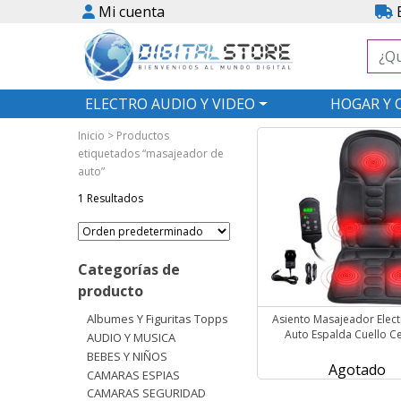
Mi cuenta
E
ELECTRO AUDIO Y VIDEO
HOGAR Y 
Inicio
> Productos
etiquetados “masajeador de
auto”
1 Resultados
Categorías de
producto
Albumes Y Figuritas Topps
Asiento Masajeador Electr
Auto Espalda Cuello Ce
AUDIO Y MUSICA
BEBES Y NIÑOS
Agotado
CAMARAS ESPIAS
CAMARAS SEGURIDAD