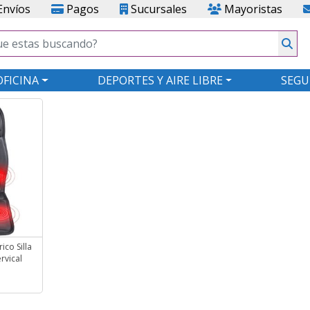
nvíos
Pagos
Sucursales
Mayoristas
OFICINA
DEPORTES Y AIRE LIBRE
SEGU
ico Silla
rvical