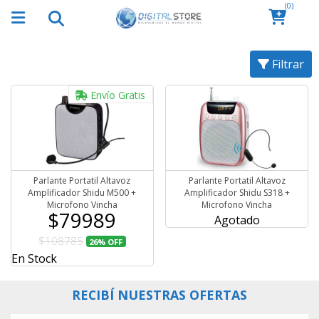
(0)
Filtrar
Envío Gratis
Parlante Portatil Altavoz
Parlante Portatil Altavoz
Amplificador Shidu M500 +
Amplificador Shidu S318 +
Microfono Vincha
Microfono Vincha
$79989
Agotado
$108785
26%
OFF
En Stock
RECIBÍ NUESTRAS OFERTAS