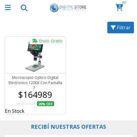
(0)
Filtrar
Envío Gratis
Microscopio Optico Digital
Electronico 1200X Con Pantalla
7¨
$164989
$222735
26%
OFF
En Stock
RECIBÍ NUESTRAS OFERTAS