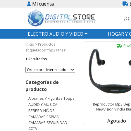
Mi cuenta
E
ELECTRO AUDIO Y VIDEO
HOGAR Y 
Inicio
> Productos
Enví
etiquetados “mp3 fitnes”
1 Resultados
Categorías de
producto
Albumes Y Figuritas Topps
AUDIO Y MUSICA
Reproductor Mp3 Depo
NewVision Vincha Ru
BEBES Y NIÑOS
CAMARAS ESPIAS
Agotado
CAMARAS SEGURIDAD
CCTV