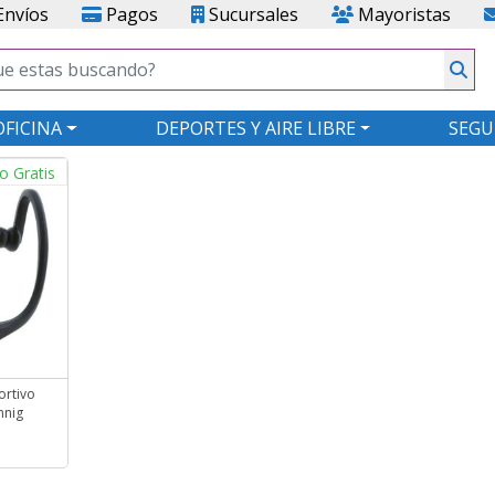
nvíos
Pagos
Sucursales
Mayoristas
OFICINA
DEPORTES Y AIRE LIBRE
SEGU
o Gratis
rtivo
nnig