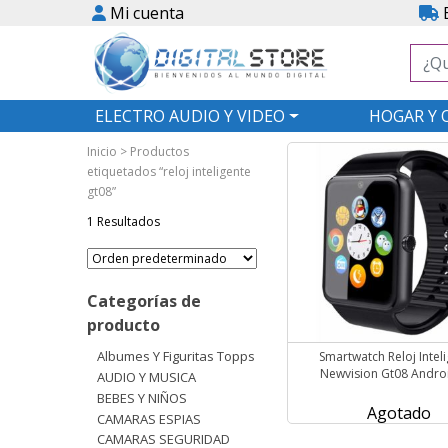
Mi cuenta
E
ELECTRO AUDIO Y VIDEO
HOGAR Y 
Inicio
> Productos
etiquetados “reloj inteligente
gt08”
1 Resultados
Categorías de
producto
Albumes Y Figuritas Topps
Smartwatch Reloj Intel
Newvision Gt08 Androi
AUDIO Y MUSICA
BEBES Y NIÑOS
Agotado
CAMARAS ESPIAS
CAMARAS SEGURIDAD