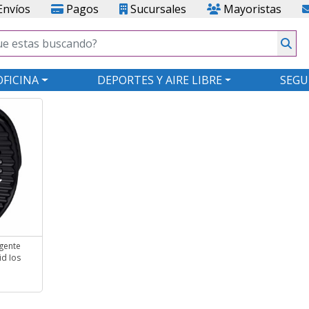
nvíos
Pagos
Sucursales
Mayoristas
OFICINA
DEPORTES Y AIRE LIBRE
SEGU
igente
d Ios