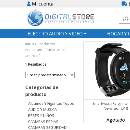
Mi cuenta
E
ELECTRO AUDIO Y VIDEO
HOGAR Y 
Inicio
> Productos
etiquetados “smartwatch
android”
1 Resultados
Categorías de
producto
Albumes Y Figuritas Topps
Smartwatch Reloj Intel
Newvision D18
AUDIO Y MUSICA
BEBES Y NIÑOS
Agotado
CAMARAS ESPIAS
CAMARAS SEGURIDAD