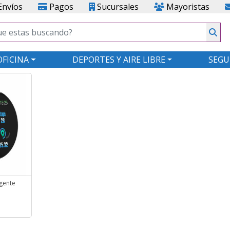
nvíos
Pagos
Sucursales
Mayoristas
OFICINA
DEPORTES Y AIRE LIBRE
SEGU
igente