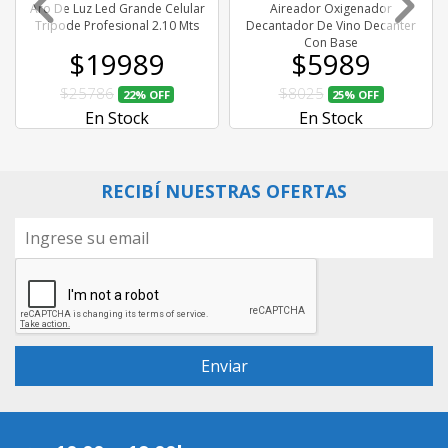
Aro De Luz Led Grande Celular
Aireador Oxigenador
Tripode Profesional 2.10 Mts
Decantador De Vino Decanter
Con Base
$19989
$5989
$25786
$8025
22%
OFF
25%
OFF
En Stock
En Stock
RECIBÍ NUESTRAS OFERTAS