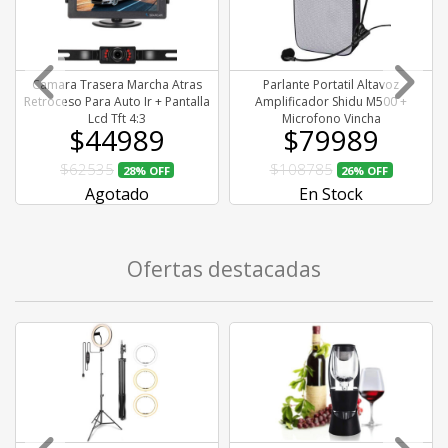
Camara Trasera Marcha Atras
Parlante Portatil Altavoz
Retroceso Para Auto Ir + Pantalla
Amplificador Shidu M500 +
Lcd Tft 4:3
Microfono Vincha
$44989
$79989
$62535
$108785
28%
OFF
26%
OFF
Agotado
En Stock
Ofertas destacadas