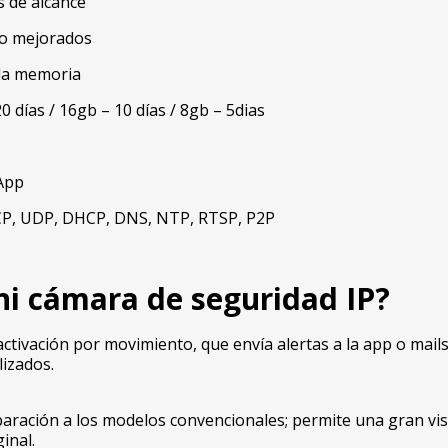
s de alcance
no mejorados
 la memoria
20 días / 16gb – 10 días / 8gb – 5dias
 App
TCP, UDP, DHCP, DNS, NTP, RTSP, P2P
i cámara de seguridad IP
?
tivación por movimiento, que envía alertas a la app o mails.
lizados.
ración a los modelos convencionales; permite una gran visua
inal.