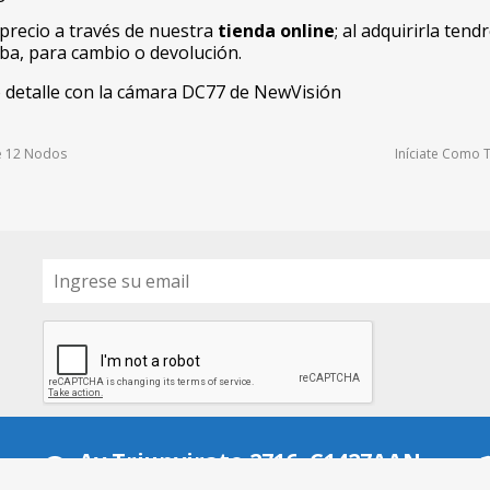
 precio a través de nuestra
tienda online
; al adquirirla ten
eba, para cambio o devolución.
 detalle con la cámara DC77 de NewVisión
e 12 Nodos
Iníciate Como 
Av Triunvirato 2716, C1427AAN
CABA, Argentina