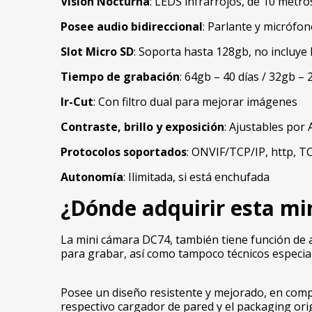
Visión Nocturna
: LEDS infrarrojos, de 10 metro
Posee audio bidireccional
: Parlante y micrófo
Slot Micro SD
: Soporta hasta 128gb, no incluye
Tiempo de grabación
: 64gb – 40 días / 32gb – 
Ir-Cut
: Con filtro dual para mejorar imágenes
Contraste, brillo y exposición
: Ajustables por
Protocolos soportados
: ONVIF/TCP/IP, http, 
Autonomía
: Ilimitada, si está enchufada
¿Dónde adquirir esta
min
La mini cámara DC74, también tiene función de ac
para grabar, así como tampoco técnicos especia
Posee un diseño resistente y mejorado, en compa
respectivo cargador de pared y el packaging orig