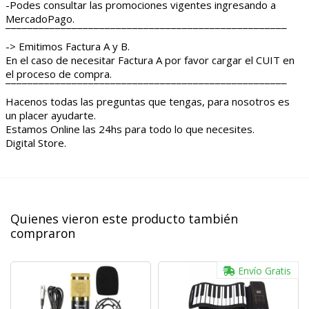
-Podes consultar las promociones vigentes ingresando a
MercadoPago.
¯¯¯¯¯¯¯¯¯¯¯¯¯¯¯¯¯¯¯¯¯¯¯¯¯¯¯¯¯¯¯¯¯¯¯¯¯¯¯¯¯¯¯¯¯¯¯¯¯¯¯
-> Emitimos Factura A y B.
En el caso de necesitar Factura A por favor cargar el CUIT en
el proceso de compra.
¯¯¯¯¯¯¯¯¯¯¯¯¯¯¯¯¯¯¯¯¯¯¯¯¯¯¯¯¯¯¯¯¯¯¯¯¯¯¯¯¯¯¯¯¯¯¯¯¯¯¯
Hacenos todas las preguntas que tengas, para nosotros es
un placer ayudarte.
Estamos Online las 24hs para todo lo que necesites.
Digital Store.
Quienes vieron este producto también
compraron
Envío Gratis