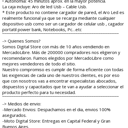
• Autonomia: 45 minutos aprox. en la mayor potencia.
La caja incluye: Aro de led Usb – Cable Usb.
* Este producto no contiene cargador de pared, el Aro Led es
realmente funcional ya que se recarga mediante cualquier
dispositivo usb como ser un cargador de celular usb , cagador
portatil power bank, Notebooks, Pc…etc
¯¯¯¯¯¯¯¯¯¯¯¯¯¯¯¯¯¯¯¯¯¯¯¯¯¯¯¯¯¯¯¯¯¯¯¯¯¯¯¯¯¯¯¯¯¯¯¯¯¯¯
-> Quienes Somos?
Somos Digital Store con más de 10 años vendiendo en
MercadoLibre. Más de 200000 compradores nos eligieron y
recomendaron. Fuimos elegidos por MercadoLibre como
mejores vendedores de todo el sitio.
Nuestro compromiso es cumplir de forma eficiente con todas
las exigencias de cada uno de nuestros clientes, es por eso
que con nosotros vas a encontrar especialistas abocados,
dispuestos y capacitados que te van a ayudar a seleccionar el
producto perfecto para tu necesidad.
¯¯¯¯¯¯¯¯¯¯¯¯¯¯¯¯¯¯¯¯¯¯¯¯¯¯¯¯¯¯¯¯¯¯¯¯¯¯¯¯¯¯¯¯¯¯¯¯¯¯¯
-> Medios de envio:
-Mercado Envios: Despachamos en el dia, envios 100%
asegurados.
-Moto Digital Store: Entregas en Capital Federal y Gran
Buenos Aires.