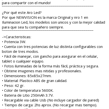
para compartir con el mundo!
¯¯¯¯¯¯¯¯¯¯¯¯¯¯¯¯¯¯¯¯¯¯¯¯¯¯¯¯¯¯¯¯¯¯¯¯¯¯¯¯¯¯¯¯¯¯¯
¿Por qué este Aro Led?
Por que NEWVISION es la marca Original y nro 1 en
Iluminacion Led, los modelos son unicos y con la mejor calidad
para que sea tu compañero siempre.
¯¯¯¯¯¯¯¯¯¯¯¯¯¯¯¯¯¯¯¯¯¯¯¯¯¯¯¯¯¯¯¯¯¯¯¯¯¯¯¯¯¯¯¯¯¯¯
->Caracteristicas:
• Potencia 3W.
• Cuenta con tres potencias de luz distinta configurables con
boton de tres modos.
• Fácil de manejar, con gancho para asegurar en el celular,
tablet o cualquier equipo.
• Fotos iluminadas de la forma más fácil, práctica y segura.
• Obtene imagenes mas nitidas y profesionales.
• Dimensiones: 85x85x27mm.
• Material: Plastico ABS de gran calidad.
• Peso: 42 gr.
• Color de temperatura 5600K.
• Bateria de Litio 250mAh 3.7V.
• Recargable via cable Usb (No incluye cargador de pared)
• Tiempo de carga: 2hs aprox. (No recargar mas tiempo).