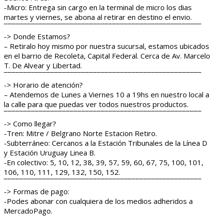
-Micro: Entrega sin cargo en la terminal de micro los dias
martes y viernes, se abona al retirar en destino el envio.
¯¯¯¯¯¯¯¯¯¯¯¯¯¯¯¯¯¯¯¯¯¯¯¯¯¯¯¯¯¯¯¯¯¯¯¯¯¯¯¯¯¯¯¯¯¯¯¯¯¯¯
-> Donde Estamos?
– Retiralo hoy mismo por nuestra sucursal, estamos ubicados
en el barrio de Recoleta, Capital Federal. Cerca de Av. Marcelo
T. De Alvear y Libertad.
¯¯¯¯¯¯¯¯¯¯¯¯¯¯¯¯¯¯¯¯¯¯¯¯¯¯¯¯¯¯¯¯¯¯¯¯¯¯¯¯¯¯¯¯¯¯¯¯¯¯¯
-> Horario de atención?
– Atendemos de Lunes a Viernes 10 a 19hs en nuestro local a
la calle para que puedas ver todos nuestros productos.
¯¯¯¯¯¯¯¯¯¯¯¯¯¯¯¯¯¯¯¯¯¯¯¯¯¯¯¯¯¯¯¯¯¯¯¯¯¯¯¯¯¯¯¯¯¯¯¯¯¯¯
-> Como llegar?
-Tren: Mitre / Belgrano Norte Estacion Retiro.
-Subterráneo: Cercanos a la Estación Tribunales de la Línea D
y Estación Uruguay Linea B.
-En colectivo: 5, 10, 12, 38, 39, 57, 59, 60, 67, 75, 100, 101,
106, 110, 111, 129, 132, 150, 152.
¯¯¯¯¯¯¯¯¯¯¯¯¯¯¯¯¯¯¯¯¯¯¯¯¯¯¯¯¯¯¯¯¯¯¯¯¯¯¯¯¯¯¯¯¯¯¯¯¯¯¯
-> Formas de pago:
-Podes abonar con cualquiera de los medios adheridos a
MercadoPago.