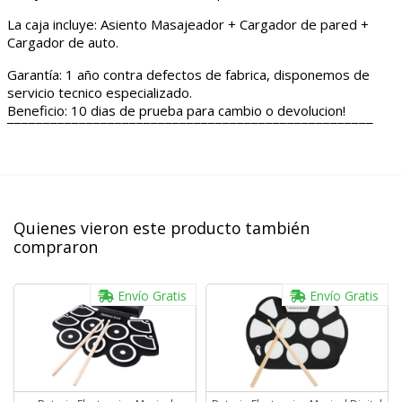
La caja incluye: Asiento Masajeador + Cargador de pared +
Cargador de auto.
Garantía: 1 año contra defectos de fabrica, disponemos de
servicio tecnico especializado.
Beneficio: 10 dias de prueba para cambio o devolucion!
¯¯¯¯¯¯¯¯¯¯¯¯¯¯¯¯¯¯¯¯¯¯¯¯¯¯¯¯¯¯¯¯¯¯¯¯¯¯¯¯¯¯¯¯¯¯¯¯¯¯¯
Quienes vieron este producto también
compraron
Envío Gratis
Envío Gratis