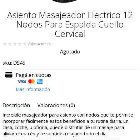
Asiento Masajeador Electrico 12
Nodos Para Espalda Cuello
Cervical
Valoraciones
Agotado
sku:
DS45
Pagá en cuotas
Más información
Descripción
Valoraciones (0)
Increible masajeador para asiento con nodos que te permite
incorporar fácilmente estos beneficios a tu rutina diaria. En
casa, coche, u oficina, puede disfrutar de un masaje para
aliviar el estrés y te sentirás relajado todo el día.
¯¯¯¯¯¯¯¯¯¯¯¯¯¯¯¯¯¯¯¯¯¯¯¯¯¯¯¯¯¯¯¯¯¯¯¯¯¯¯¯¯¯¯¯¯¯¯