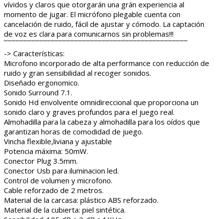
vívidos y claros que otorgarán una grán experiencia al
momento de jugar. El micrófono plegable cuenta con
cancelación de ruido, fácil de ajustar y cómodo. La captación
de voz es clara para comunicarnos sin problemas!!!
¯¯¯¯¯¯¯¯¯¯¯¯¯¯¯¯¯¯¯¯¯¯¯¯¯¯¯¯¯¯¯¯¯¯¯¯¯¯¯¯¯¯¯¯¯¯¯
-> Características:
Microfono incorporado de alta performance con reducción de
ruido y gran sensibilidad al recoger sonidos.
Diseñado ergonomico.
Sonido Surround 7.1.
Sonido Hd envolvente omnidireccional que proporciona un
sonido claro y graves profundos para el juego real.
Almohadilla para la cabeza y almohadilla para los oídos que
garantizan horas de comodidad de juego.
Vincha flexible,liviana y ajustable
Potencia máxima: 50mW.
Conector Plug 3.5mm.
Conector Usb para iluminacion led.
Control de volumen y microfono.
Cable reforzado de 2 metros.
Material de la carcasa: plástico ABS reforzado.
Material de la cubierta: piel sintética.