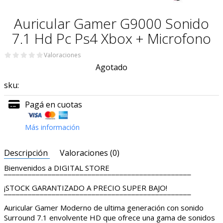
Auricular Gamer G9000 Sonido
7.1 Hd Pc Ps4 Xbox + Microfono
Valoraciones
Agotado
sku:
Pagá en cuotas
Más información
Descripción
Valoraciones (0)
Bienvenidos a DIGITAL STORE
¯¯¯¯¯¯¯¯¯¯¯¯¯¯¯¯¯¯¯¯¯¯¯¯¯¯¯¯¯¯¯¯¯¯¯¯¯¯¯¯¯¯¯¯¯¯¯
¡STOCK GARANTIZADO A PRECIO SUPER BAJO!
¯¯¯¯¯¯¯¯¯¯¯¯¯¯¯¯¯¯¯¯¯¯¯¯¯¯¯¯¯¯¯¯¯¯¯¯¯¯¯¯¯¯¯¯¯¯¯
Auricular Gamer Moderno de ultima generación con sonido
Surround 7.1 envolvente HD que ofrece una gama de sonidos