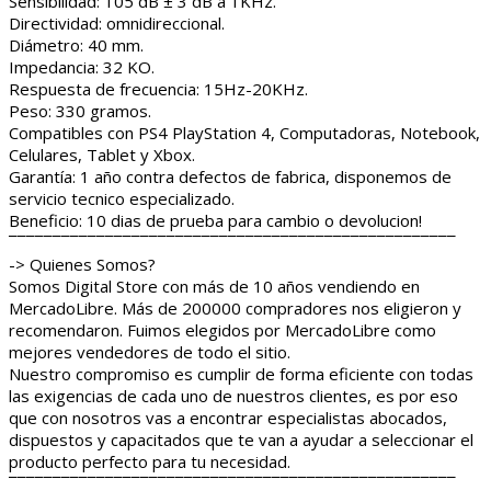
Sensibilidad: 105 dB ± 3 dB a 1KHz.
Directividad: omnidireccional.
Diámetro: 40 mm.
Impedancia: 32 KO.
Respuesta de frecuencia: 15Hz-20KHz.
Peso: 330 gramos.
Compatibles con PS4 PlayStation 4, Computadoras, Notebook,
Celulares, Tablet y Xbox.
Garantía: 1 año contra defectos de fabrica, disponemos de
servicio tecnico especializado.
Beneficio: 10 dias de prueba para cambio o devolucion!
¯¯¯¯¯¯¯¯¯¯¯¯¯¯¯¯¯¯¯¯¯¯¯¯¯¯¯¯¯¯¯¯¯¯¯¯¯¯¯¯¯¯¯¯¯¯¯¯¯¯¯
-> Quienes Somos?
Somos Digital Store con más de 10 años vendiendo en
MercadoLibre. Más de 200000 compradores nos eligieron y
recomendaron. Fuimos elegidos por MercadoLibre como
mejores vendedores de todo el sitio.
Nuestro compromiso es cumplir de forma eficiente con todas
las exigencias de cada uno de nuestros clientes, es por eso
que con nosotros vas a encontrar especialistas abocados,
dispuestos y capacitados que te van a ayudar a seleccionar el
producto perfecto para tu necesidad.
¯¯¯¯¯¯¯¯¯¯¯¯¯¯¯¯¯¯¯¯¯¯¯¯¯¯¯¯¯¯¯¯¯¯¯¯¯¯¯¯¯¯¯¯¯¯¯¯¯¯¯