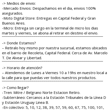
-> Medios de envio:
-Mercado Envios: Despachamos en el dia, envios 100%
asegurados.
-Moto Digital Store: Entregas en Capital Federal y Gran
Buenos Aires.
-Micro: Entrega sin cargo en la terminal de micro los dias
martes y viernes, se abona al retirar en destino el envio.
¯¯¯¯¯¯¯¯¯¯¯¯¯¯¯¯¯¯¯¯¯¯¯¯¯¯¯¯¯¯¯¯¯¯¯¯¯¯¯¯¯¯¯¯¯¯¯¯¯¯¯
-> Donde Estamos?
– Retiralo hoy mismo por nuestra sucursal, estamos ubicados
en el barrio de Recoleta, Capital Federal. Cerca de Av. Marcelo
T. De Alvear y Libertad.
¯¯¯¯¯¯¯¯¯¯¯¯¯¯¯¯¯¯¯¯¯¯¯¯¯¯¯¯¯¯¯¯¯¯¯¯¯¯¯¯¯¯¯¯¯¯¯¯¯¯¯
-> Horario de atención?
– Atendemos de Lunes a Viernes 10 a 19hs en nuestro local a
la calle para que puedas ver todos nuestros productos.
¯¯¯¯¯¯¯¯¯¯¯¯¯¯¯¯¯¯¯¯¯¯¯¯¯¯¯¯¯¯¯¯¯¯¯¯¯¯¯¯¯¯¯¯¯¯¯¯¯¯¯
-> Como llegar?
-Tren: Mitre / Belgrano Norte Estacion Retiro.
-Subterráneo: Cercanos a la Estación Tribunales de la Línea D
y Estación Uruguay Linea B.
-En colectivo: 5, 10, 12, 38, 39, 57, 59, 60, 67, 75, 100, 101,