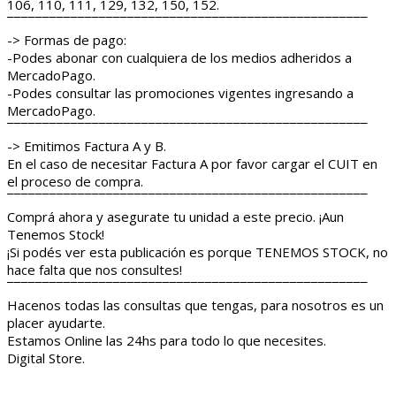
106, 110, 111, 129, 132, 150, 152.
¯¯¯¯¯¯¯¯¯¯¯¯¯¯¯¯¯¯¯¯¯¯¯¯¯¯¯¯¯¯¯¯¯¯¯¯¯¯¯¯¯¯¯¯¯¯¯¯¯¯¯
-> Formas de pago:
-Podes abonar con cualquiera de los medios adheridos a
MercadoPago.
-Podes consultar las promociones vigentes ingresando a
MercadoPago.
¯¯¯¯¯¯¯¯¯¯¯¯¯¯¯¯¯¯¯¯¯¯¯¯¯¯¯¯¯¯¯¯¯¯¯¯¯¯¯¯¯¯¯¯¯¯¯¯¯¯¯
-> Emitimos Factura A y B.
En el caso de necesitar Factura A por favor cargar el CUIT en
el proceso de compra.
¯¯¯¯¯¯¯¯¯¯¯¯¯¯¯¯¯¯¯¯¯¯¯¯¯¯¯¯¯¯¯¯¯¯¯¯¯¯¯¯¯¯¯¯¯¯¯¯¯¯¯
Comprá ahora y asegurate tu unidad a este precio. ¡Aun
Tenemos Stock!
¡Si podés ver esta publicación es porque TENEMOS STOCK, no
hace falta que nos consultes!
¯¯¯¯¯¯¯¯¯¯¯¯¯¯¯¯¯¯¯¯¯¯¯¯¯¯¯¯¯¯¯¯¯¯¯¯¯¯¯¯¯¯¯¯¯¯¯¯¯¯¯
Hacenos todas las consultas que tengas, para nosotros es un
placer ayudarte.
Estamos Online las 24hs para todo lo que necesites.
Digital Store.