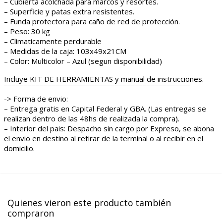
– Cubierta acolchada para marcos y resortes.
– Superficie y patas extra resistentes.
– Funda protectora para caño de red de protección.
– Peso: 30 kg
– Climaticamente perdurable
– Medidas de la caja: 103x49x21CM
– Color: Multicolor – Azul (segun disponibilidad)
Incluye KIT DE HERRAMIENTAS y manual de instrucciones.
¯¯¯¯¯¯¯¯¯¯¯¯¯¯¯¯¯¯¯¯¯¯¯¯¯¯¯¯¯¯¯¯¯¯¯¯¯¯¯¯¯¯¯¯¯¯¯
-> Forma de envio:
– Entrega gratis en Capital Federal y GBA. (Las entregas se
realizan dentro de las 48hs de realizada la compra).
– Interior del pais: Despacho sin cargo por Expreso, se abona
el envio en destino al retirar de la terminal o al recibir en el
domicilio.
Quienes vieron este producto también
compraron