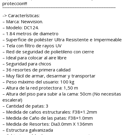
proteccion!!!
¯¯¯¯¯¯¯¯¯¯¯¯¯¯¯¯¯¯¯¯¯¯¯¯¯¯¯¯¯¯¯¯¯¯¯¯¯¯¯¯¯¯¯¯¯¯¯
-> Características:
– Marca: Newvision.
– Modelo: DC124.
– 1.84 metros de diametro
– Superficie de poliéster Ultra Resistente e Impermeable
– Tela con filtro de rayos UV
– Red de seguridad de polietileno con cierre
– Ideal para colocar al aire libre
– Seguridad para chicos
– 36 resortes de primera calidad
– Muy fácil de armar, desarmar y transportar
– Peso máximo del usuario: 100 kg
– Altura de la red protectora: 1,50 m
– Altura del piso para subir a la cama: 50cm (No necesitas
escalera!)
– Cantidad de patas: 3
– Medida de caños estructurales: F38×1.2mm
– Medida de Caño de las patas: F38×1.0mm
– Medida de Resortes: Dia3.0mm X 136mm
– Estructura galvanizada