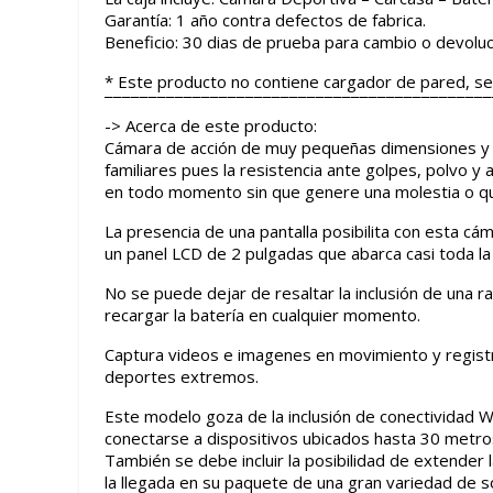
Garantía: 1 año contra defectos de fabrica.
Beneficio: 30 dias de prueba para cambio o devoluc
* Este producto no contiene cargador de pared, se
¯¯¯¯¯¯¯¯¯¯¯¯¯¯¯¯¯¯¯¯¯¯¯¯¯¯¯¯¯¯¯¯¯¯¯¯¯¯¯¯¯¯¯¯
-> Acerca de este producto:
Cámara de acción de muy pequeñas dimensiones y or
familiares pues la resistencia ante golpes, polvo 
en todo momento sin que genere una molestia o q
La presencia de una pantalla posibilita con esta cá
un panel LCD de 2 pulgadas que abarca casi toda la 
No se puede dejar de resaltar la inclusión de una 
recargar la batería en cualquier momento.
Captura videos e imagenes en movimiento y registra
deportes extremos.
Este modelo goza de la inclusión de conectividad W
conectarse a dispositivos ubicados hasta 30 metros 
También se debe incluir la posibilidad de extende
la llegada en su paquete de una gran variedad de so