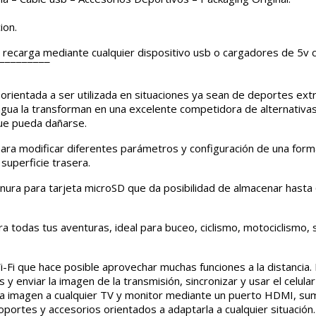
ion.
 recarga mediante cualquier dispositivo usb o cargadores de 5v c
¯¯¯¯¯¯¯¯¯
ientada a ser utilizada en situaciones ya sean de deportes extr
y agua la transforman en una excelente competidora de alternativa
ue pueda dañarse.
mara modificar diferentes parámetros y configuración de una forma 
superficie trasera.
ranura para tarjeta microSD que da posibilidad de almacenar hasta
 todas tus aventuras, ideal para buceo, ciclismo, motociclismo,
i-Fi que hace posible aprovechar muchas funciones a la distancia
y enviar la imagen de la transmisión, sincronizar y usar el celul
r la imagen a cualquier TV y monitor mediante un puerto HDMI, s
portes y accesorios orientados a adaptarla a cualquier situación.