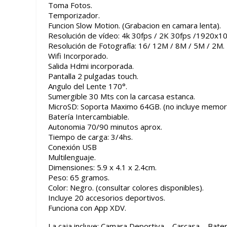
Toma Fotos.
Temporizador.
Funcion Slow Motion. (Grabacion en camara lenta).
Resolución de vídeo: 4k 30fps / 2K 30fps /1920x
Resolución de Fotografía: 16/ 12M / 8M / 5M / 2M.
Wifi Incorporado.
Salida Hdmi incorporada.
Pantalla 2 pulgadas touch.
Angulo del Lente 170°.
Sumergible 30 Mts con la carcasa estanca.
MicroSD: Soporta Maximo 64GB. (no incluye memor
Batería Intercambiable.
Autonomia 70/90 minutos aprox.
Tiempo de carga: 3/4hs.
Conexión USB
Multilenguaje.
Dimensiones: 5.9 x 4.1 x 2.4cm.
Peso: 65 gramos.
Color: Negro. (consultar colores disponibles).
Incluye 20 accesorios deportivos.
Funciona con App XDV.
La caja incluye: Camara Deportiva – Carcasa – Bater