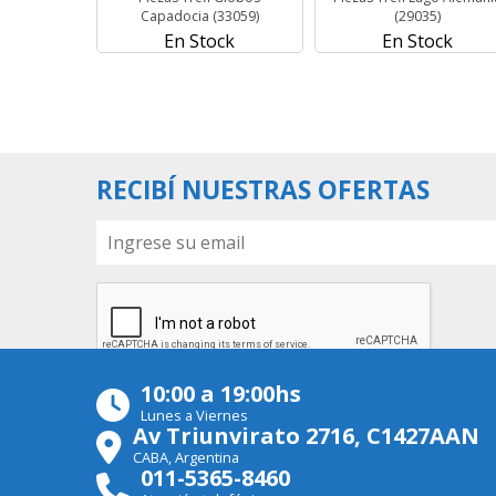
Capadocia (33059)
(29035)
En Stock
En Stock
RECIBÍ NUESTRAS OFERTAS
10:00 a 19:00hs
Lunes a Viernes
Av Triunvirato 2716, C1427AAN
CABA, Argentina
011-5365-8460