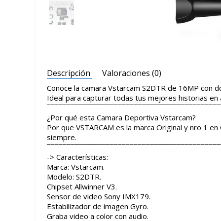
Descripción
Valoraciones (0)
Conoce la camara Vstarcam S2DTR de 16MP con doble
Ideal para capturar todas tus mejores historias en 
¯¯¯¯¯¯¯¯¯¯¯¯¯¯¯¯¯¯¯¯¯¯¯¯¯¯¯¯¯¯¯¯¯¯¯¯¯¯¯¯¯¯¯¯
¿Por qué esta Camara Deportiva Vstarcam?
Por que VSTARCAM es la marca Original y nro 1 en 
siempre.
¯¯¯¯¯¯¯¯¯¯¯¯¯¯¯¯¯¯¯¯¯¯¯¯¯¯¯¯¯¯¯¯¯¯¯¯¯¯¯¯¯¯¯¯
-> Características:
Marca: Vstarcam.
Modelo: S2DTR.
Chipset Allwinner V3.
Sensor de video Sony IMX179.
Estabilizador de imagen Gyro.
Graba video a color con audio.