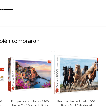
¯¯¯¯¯¯¯
mbién compraron
00
Rompecabezas Puzzle 1500
Rompecabezas Puzzle 1000
a
Piezas Trefl Manarola Italia
Piezas Trefl Caballos Al