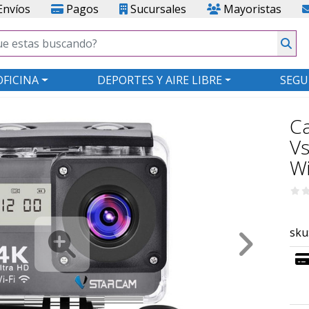
nvíos
Pagos
Sucursales
Mayoristas
OFICINA
DEPORTES Y AIRE LIBRE
SEGU
C
Vs
Wi
sku