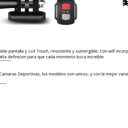
 pantalla y Lcd Touch, resistente y sumergible. Con wifi incorp
alta definicion para que cada momento luzca increíble.
¯¯¯¯¯
Camaras Deportivas, los modelos son unicos, y con la mejor var
¯¯¯