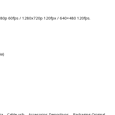
1080p 60fps / 1280x720p 120fpx / 640×480 120fps.
ia)
ia – Cable usb – Accesorios Deportivos – Packaging Original.