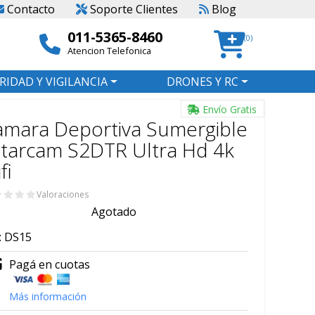
Contacto
Soporte Clientes
Blog
011-5365-8460
(0)
Atencion Telefonica
RIDAD Y VIGILANCIA
DRONES Y RC
Envío Gratis
amara Deportiva Sumergible
tarcam S2DTR Ultra Hd 4k
fi
Valoraciones
Agotado
:
DS15
Pagá en cuotas
Más información