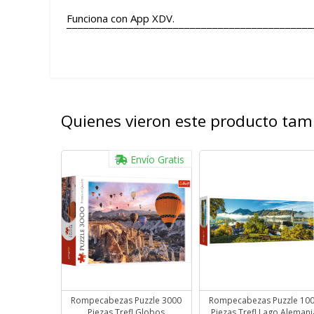
Funciona con App XDV.
¯¯¯¯¯¯¯¯¯¯¯¯¯¯¯¯¯¯¯¯¯¯¯¯¯¯¯¯¯¯¯¯¯¯¯¯¯¯¯¯¯¯¯¯
Quienes vieron este producto ta
Envío Gratis
Rompecabezas Puzzle 3000
Rompecabezas Puzzle 10
Piezas Trefl Globos
Piezas Trefl Lago Alemani