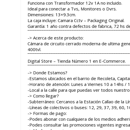
Funciona con Transformador 12v 1A no incluido.
Ideal para conectar a Tvs, Monitores o Dvrs.
Dimensiones: 13×9.3cm.
La caja incluye: Camara Cctv – Packaging Original.
Garantía: 1 año contra defectos de fabrica, 72 hs d
¯¯¯¯¯¯¯¯¯¯¯¯¯¯¯¯¯¯¯¯¯¯¯¯¯¯¯¯¯¯¯¯¯¯¯¯¯¯¯¯¯¯¯¯
-> Acerca de este producto:
Cámara de circuito cerrado moderna de ultima gene
400tvl.
¯¯¯¯¯¯¯¯¯¯¯¯¯¯¯¯¯¯¯¯¯¯¯¯¯¯¯¯¯¯¯¯¯¯¯¯¯¯¯¯¯¯¯¯
Digital Store – Tienda Número 1 en E-Commerce.
¯¯¯¯¯¯¯¯¯¯¯¯¯¯¯¯¯¯¯¯¯¯¯¯¯¯¯¯¯¯¯¯¯¯¯¯¯¯¯¯¯¯¯¯
-> Donde Estamos?
-Estamos ubicados en el barrio de Recoleta, Capital 
-Horario de atención: Lunes a Viernes 10 a 14hs / 
-Local a la calle para que puedas ver todos nuestr
-> Como llegar?
-Subterráneo: Cercanos a la Estación Callao de la Lí
-Líneas de colectivos o buses: 12, 29, 37, 39, 60, 
-> Formas de pago:
-Podes abonar con cualquiera de los medios adhe
-Podes consultar las promociones vigentes ingre