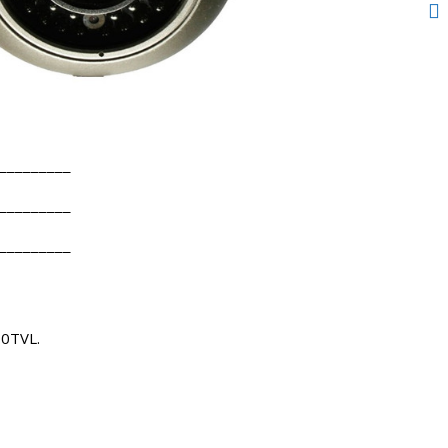
¯¯¯¯¯¯¯¯¯
¯¯¯¯¯¯¯¯¯
¯¯¯¯¯¯¯¯¯
00TVL.