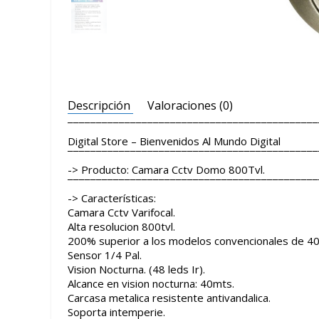
Descripción
Valoraciones (0)
¯¯¯¯¯¯¯¯¯¯¯¯¯¯¯¯¯¯¯¯¯¯¯¯¯¯¯¯¯¯¯¯¯¯¯¯¯¯¯¯¯¯¯¯
Digital Store – Bienvenidos Al Mundo Digital
¯¯¯¯¯¯¯¯¯¯¯¯¯¯¯¯¯¯¯¯¯¯¯¯¯¯¯¯¯¯¯¯¯¯¯¯¯¯¯¯¯¯¯¯
-> Producto: Camara Cctv Domo 800Tvl.
¯¯¯¯¯¯¯¯¯¯¯¯¯¯¯¯¯¯¯¯¯¯¯¯¯¯¯¯¯¯¯¯¯¯¯¯¯¯¯¯¯¯¯¯
-> Características:
Camara Cctv Varifocal.
Alta resolucion 800tvl.
200% superior a los modelos convencionales de 4
Sensor 1/4 Pal.
Vision Nocturna. (48 leds Ir).
Alcance en vision nocturna: 40mts.
Carcasa metalica resistente antivandalica.
Soporta intemperie.