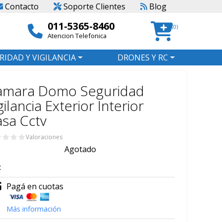
Contacto
Soporte Clientes
Blog
011-5365-8460
(0)
Atencion Telefonica
RIDAD Y VIGILANCIA
DRONES Y RC
amara Domo Seguridad
gilancia Exterior Interior
sa Cctv
Valoraciones
Agotado
:
Pagá en cuotas
Más información