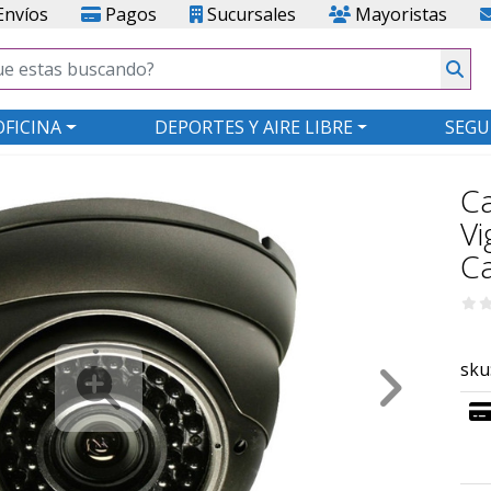
nvíos
Pagos
Sucursales
Mayoristas
OFICINA
DEPORTES Y AIRE LIBRE
SEGU
C
Vi
Ca
sku