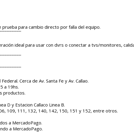
e prueba para cambio directo por falla del equipo.
¯¯¯¯¯¯¯¯¯
ración ideal para usar con dvrs o conectar a tvs/monitores, cal
¯¯¯¯¯¯¯¯¯
¯¯¯¯¯¯¯¯¯
Federal. Cerca de Av. Santa Fe y Av. Callao.
15 a 19hs.
os productos.
nea D y Estacion Callaco Linea B.
106, 109, 111, 132, 140, 142, 150, 151 y 152, entre otros.
ridos a MercadoPago.
sando a MercadoPago.