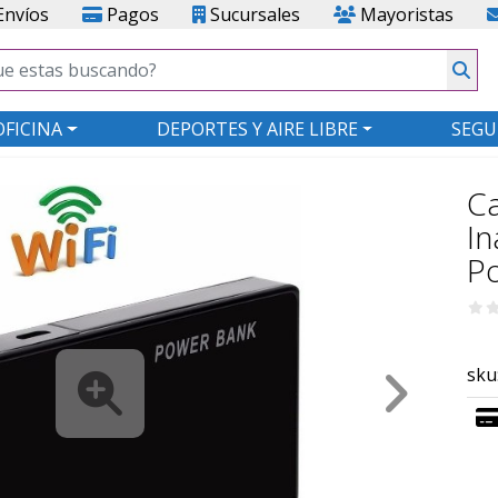
nvíos
Pagos
Sucursales
Mayoristas
OFICINA
DEPORTES Y AIRE LIBRE
SEGU
Ca
In
P
sku