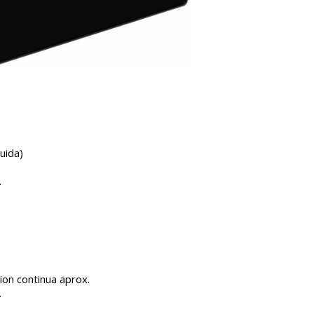
uida)
.
ion continua aprox.
.