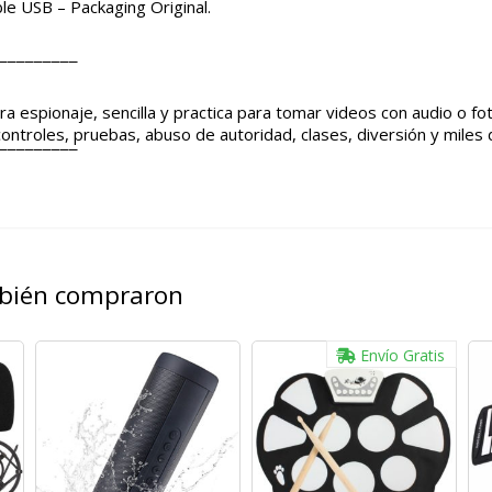
le USB – Packaging Original.
¯¯¯¯¯¯¯¯¯
 espionaje, sencilla y practica para tomar videos con audio o fot
 controles, pruebas, abuso de autoridad, clases, diversión y miles
¯¯¯¯¯¯¯¯¯
mbién compraron
Envío Gratis