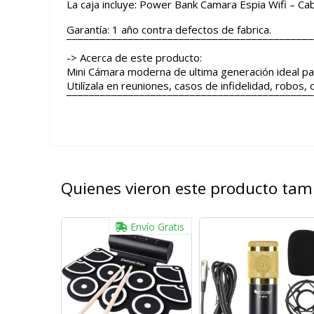
La caja incluye: Power Bank Camara Espia Wifi – Cab
Garantía: 1 año contra defectos de fabrica.
¯¯¯¯¯¯¯¯¯¯¯¯¯¯¯¯¯¯¯¯¯¯¯¯¯¯¯¯¯¯¯¯¯¯¯¯¯¯¯¯¯¯¯¯
-> Acerca de este producto:
Mini Cámara moderna de ultima generación ideal para
Utilízala en reuniones, casos de infidelidad, robos,
¯¯¯¯¯¯¯¯¯¯¯¯¯¯¯¯¯¯¯¯¯¯¯¯¯¯¯¯¯¯¯¯¯¯¯¯¯¯¯¯¯¯¯¯
Quienes vieron este producto ta
Envío Gratis