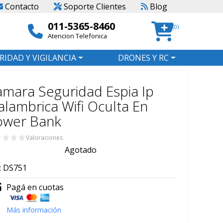
Contacto
Soporte Clientes
Blog
011-5365-8460
(0)
Atencion Telefonica
RIDAD Y VIGILANCIA
DRONES Y RC
mara Seguridad Espia Ip
alambrica Wifi Oculta En
ower Bank
Valoraciones
Agotado
:
DS751
Pagá en cuotas
Más información