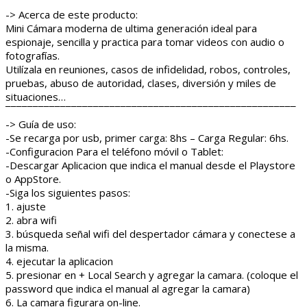
¯¯¯¯¯¯¯¯¯¯¯¯¯¯¯¯¯¯¯¯¯¯¯¯¯¯¯¯¯¯¯¯¯¯¯¯¯¯¯¯¯¯¯¯¯¯¯¯¯¯¯¯¯
-> Acerca de este producto:
Mini Cámara moderna de ultima generación ideal para
espionaje, sencilla y practica para tomar videos con audio o
fotografías.
Utilízala en reuniones, casos de infidelidad, robos, controles,
pruebas, abuso de autoridad, clases, diversión y miles de
situaciones…
¯¯¯¯¯¯¯¯¯¯¯¯¯¯¯¯¯¯¯¯¯¯¯¯¯¯¯¯¯¯¯¯¯¯¯¯¯¯¯¯¯¯¯¯¯¯¯¯¯¯¯¯¯
-> Guía de uso:
-Se recarga por usb, primer carga: 8hs – Carga Regular: 6hs.
-Configuracion Para el teléfono móvil o Tablet:
-Descargar Aplicacion que indica el manual desde el Playstore
o AppStore.
-Siga los siguientes pasos:
1. ajuste
2. abra wifi
3. búsqueda señal wifi del despertador cámara y conectese a
la misma.
4. ejecutar la aplicacion
5. presionar en + Local Search y agregar la camara. (coloque el
password que indica el manual al agregar la camara)
6. La camara figurara on-line.