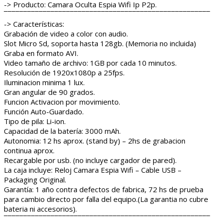
-> Producto: Camara Oculta Espia Wifi Ip P2p.
¯¯¯¯¯¯¯¯¯¯¯¯¯¯¯¯¯¯¯¯¯¯¯¯¯¯¯¯¯¯¯¯¯¯¯¯¯¯¯¯¯¯¯¯¯¯¯¯¯¯¯¯¯
-> Características:
Grabación de video a color con audio.
Slot Micro Sd, soporta hasta 128gb. (Memoria no incluida)
Graba en formato AVI.
Video tamaño de archivo: 1GB por cada 10 minutos.
Resolución de 1920x1080p a 25fps.
Iluminacion minima 1 lux.
Gran angular de 90 grados.
Funcion Activacion por movimiento.
Función Auto-Guardado.
Tipo de pila: Li-ion.
Capacidad de la batería: 3000 mAh.
Autonomia: 12 hs aprox. (stand by) – 2hs de grabacion
continua aprox.
Recargable por usb. (no incluye cargador de pared).
La caja incluye: Reloj Camara Espia Wifi – Cable USB –
Packaging Original.
Garantía: 1 año contra defectos de fabrica, 72 hs de prueba
para cambio directo por falla del equipo.(La garantia no cubre
bateria ni accesorios).