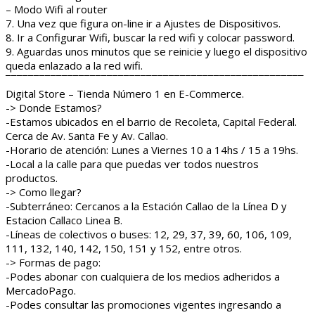
– Modo Wifi al router
7. Una vez que figura on-line ir a Ajustes de Dispositivos.
8. Ir a Configurar Wifi, buscar la red wifi y colocar password.
9. Aguardas unos minutos que se reinicie y luego el dispositivo
queda enlazado a la red wifi.
¯¯¯¯¯¯¯¯¯¯¯¯¯¯¯¯¯¯¯¯¯¯¯¯¯¯¯¯¯¯¯¯¯¯¯¯¯¯¯¯¯¯¯¯¯¯¯¯¯¯¯¯¯
Digital Store – Tienda Número 1 en E-Commerce.
-> Donde Estamos?
-Estamos ubicados en el barrio de Recoleta, Capital Federal.
Cerca de Av. Santa Fe y Av. Callao.
-Horario de atención: Lunes a Viernes 10 a 14hs / 15 a 19hs.
-Local a la calle para que puedas ver todos nuestros
productos.
-> Como llegar?
-Subterráneo: Cercanos a la Estación Callao de la Línea D y
Estacion Callaco Linea B.
-Líneas de colectivos o buses: 12, 29, 37, 39, 60, 106, 109,
111, 132, 140, 142, 150, 151 y 152, entre otros.
-> Formas de pago:
-Podes abonar con cualquiera de los medios adheridos a
MercadoPago.
-Podes consultar las promociones vigentes ingresando a