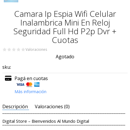
Camara Ip Espia Wifi Celular
Inalambrica Mini En Reloj
Seguridad Full Hd P2p Dvr +
Cuotas
Valoraciones
Agotado
sku:
Pagá en cuotas
Más información
Descripción
Valoraciones (0)
¯¯¯¯¯¯¯¯¯¯¯¯¯¯¯¯¯¯¯¯¯¯¯¯¯¯¯¯¯¯¯¯¯¯¯¯¯¯¯¯¯¯¯¯¯¯¯¯¯¯¯¯¯
Digital Store – Bienvenidos Al Mundo Digital
¯¯¯¯¯¯¯¯¯¯¯¯¯¯¯¯¯¯¯¯¯¯¯¯¯¯¯¯¯¯¯¯¯¯¯¯¯¯¯¯¯¯¯¯¯¯¯¯¯¯¯¯¯