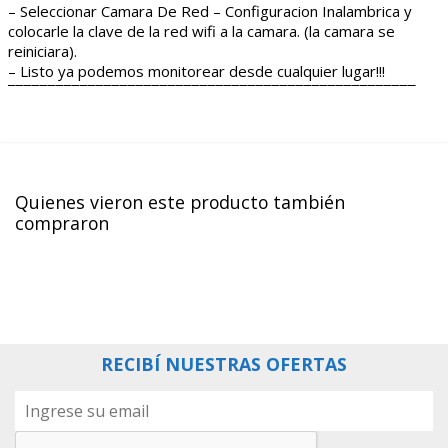
– Seleccionar Camara De Red – Configuracion Inalambrica y
colocarle la clave de la red wifi a la camara. (la camara se
reiniciara).
– Listo ya podemos monitorear desde cualquier lugar!!!
¯¯¯¯¯¯¯¯¯¯¯¯¯¯¯¯¯¯¯¯¯¯¯¯¯¯¯¯¯¯¯¯¯¯¯¯¯¯¯¯¯¯¯¯¯¯¯¯¯¯¯
Quienes vieron este producto también
compraron
RECIBÍ NUESTRAS OFERTAS