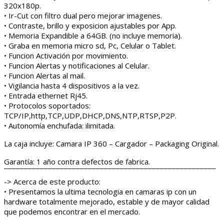
320x180p.
• Ir-Cut con filtro dual pero mejorar imagenes.
• Contraste, brillo y exposicion ajustables por App.
• Memoria Expandible a 64GB. (no incluye memoria).
• Graba en memoria micro sd, Pc, Celular o Tablet.
• Funcion Activación por movimiento.
• Funcion Alertas y notificaciones al Celular.
• Funcion Alertas al mail.
• Vigilancia hasta 4 dispositivos a la vez.
• Entrada ethernet Rj45.
• Protocolos soportados:
TCP/IP,http,TCP,UDP,DHCP,DNS,NTP,RTSP,P2P.
• Autonomía enchufada: ilimitada.
La caja incluye: Camara IP 360 – Cargador – Packaging Original.
Garantía: 1 año contra defectos de fabrica.
¯¯¯¯¯¯¯¯¯¯¯¯¯¯¯¯¯¯¯¯¯¯¯¯¯¯¯¯¯¯¯¯¯¯¯¯¯¯¯¯¯¯¯¯¯¯¯¯¯¯¯¯¯
-> Acerca de este producto:
• Presentamos la ultima tecnologia en camaras ip con un
hardware totalmente mejorado, estable y de mayor calidad
que podemos encontrar en el mercado.