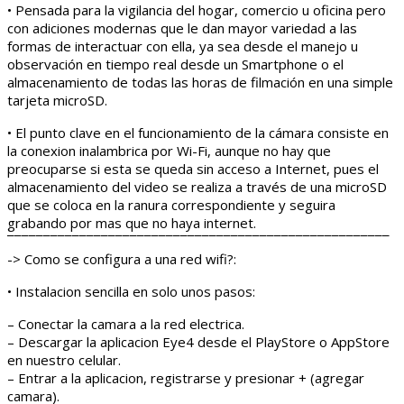
• Pensada para la vigilancia del hogar, comercio u oficina pero
con adiciones modernas que le dan mayor variedad a las
formas de interactuar con ella, ya sea desde el manejo u
observación en tiempo real desde un Smartphone o el
almacenamiento de todas las horas de filmación en una simple
tarjeta microSD.
• El punto clave en el funcionamiento de la cámara consiste en
la conexion inalambrica por Wi-Fi, aunque no hay que
preocuparse si esta se queda sin acceso a Internet, pues el
almacenamiento del video se realiza a través de una microSD
que se coloca en la ranura correspondiente y seguira
grabando por mas que no haya internet.
¯¯¯¯¯¯¯¯¯¯¯¯¯¯¯¯¯¯¯¯¯¯¯¯¯¯¯¯¯¯¯¯¯¯¯¯¯¯¯¯¯¯¯¯¯¯¯¯¯¯¯¯¯
-> Como se configura a una red wifi?:
• Instalacion sencilla en solo unos pasos:
– Conectar la camara a la red electrica.
– Descargar la aplicacion Eye4 desde el PlayStore o AppStore
en nuestro celular.
– Entrar a la aplicacion, registrarse y presionar + (agregar
camara).