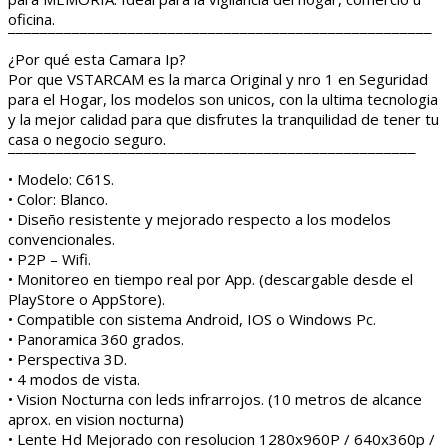
oficina.
¯¯¯¯¯¯¯¯¯¯¯¯¯¯¯¯¯¯¯¯¯¯¯¯¯¯¯¯¯¯¯¯¯¯¯¯¯¯¯¯¯¯¯¯¯¯¯¯¯¯¯¯¯
¿Por qué esta Camara Ip?
Por que VSTARCAM es la marca Original y nro 1 en Seguridad
para el Hogar, los modelos son unicos, con la ultima tecnologia
y la mejor calidad para que disfrutes la tranquilidad de tener tu
casa o negocio seguro.
¯¯¯¯¯¯¯¯¯¯¯¯¯¯¯¯¯¯¯¯¯¯¯¯¯¯¯¯¯¯¯¯¯¯¯¯¯¯¯¯¯¯¯¯¯¯¯¯¯¯¯
• Modelo: C61S.
• Color: Blanco.
• Diseño resistente y mejorado respecto a los modelos
convencionales.
• P2P – Wifi.
• Monitoreo en tiempo real por App. (descargable desde el
PlayStore o AppStore).
• Compatible con sistema Android, IOS o Windows Pc.
• Panoramica 360 grados.
• Perspectiva 3D.
• 4 modos de vista.
• Vision Nocturna con leds infrarrojos. (10 metros de alcance
aprox. en vision nocturna)
• Lente Hd Mejorado con resolucion 1280x960P / 640x360p /