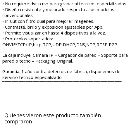
• No requiere dvr o nvr para grabar ni tecnicos especializados.
• Diseño resistente y mejorado respecto a los modelos
convencionales.
• Ir-Cut con filtro dual para mejorar imagenes.
• Contraste, brillo y exposicion ajustables por App.
• Permite visualizar en hasta 4 dispositivos a la vez.
• Protocolos soportados:
ONVIF/TCP/IP,http,TCP,UDP,DHCP,DNS,NTP,RTSP,P2P.
La caja incluye: Camara IP – Cargador de pared – Soporte para
pared o techo – Packaging Original.
Garantía: 1 año contra defectos de fabrica, disponemos de
servicio tecnico especializado.
¯¯¯¯¯¯¯¯¯¯¯¯¯¯¯¯¯¯¯¯¯¯¯¯¯¯¯¯¯¯¯¯¯¯¯¯¯¯¯¯¯¯¯¯¯¯¯¯¯¯¯
Quienes vieron este producto también
compraron