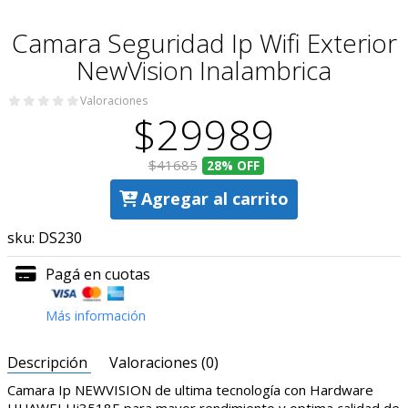
Camara Seguridad Ip Wifi Exterior
NewVision Inalambrica
Valoraciones
$29989
$41685
28%
OFF
Agregar al carrito
sku:
DS230
Pagá en cuotas
Más información
Descripción
Valoraciones (0)
Camara Ip NEWVISION de ultima tecnología con Hardware
HUAWEI Hi3518E para mayor rendimiento y optima calidad de