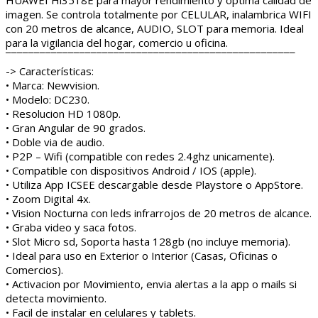
imagen. Se controla totalmente por CELULAR, inalambrica WIFI
con 20 metros de alcance, AUDIO, SLOT para memoria. Ideal
para la vigilancia del hogar, comercio u oficina.
¯¯¯¯¯¯¯¯¯¯¯¯¯¯¯¯¯¯¯¯¯¯¯¯¯¯¯¯¯¯¯¯¯¯¯¯¯¯¯¯¯¯¯¯¯¯¯¯¯¯¯
-> Características:
• Marca: Newvision.
• Modelo: DC230.
• Resolucion HD 1080p.
• Gran Angular de 90 grados.
• Doble via de audio.
• P2P – Wifi (compatible con redes 2.4ghz unicamente).
• Compatible con dispositivos Android / IOS (apple).
• Utiliza App ICSEE descargable desde Playstore o AppStore.
• Zoom Digital 4x.
• Vision Nocturna con leds infrarrojos de 20 metros de alcance.
• Graba video y saca fotos.
• Slot Micro sd, Soporta hasta 128gb (no incluye memoria).
• Ideal para uso en Exterior o Interior (Casas, Oficinas o
Comercios).
• Activacion por Movimiento, envia alertas a la app o mails si
detecta movimiento.
• Facil de instalar en celulares y tablets.