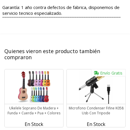
Garantía: 1 año contra defectos de fabrica, disponemos de
servicio tecnico especializado.
¯¯¯¯¯¯¯¯¯¯¯¯¯¯¯¯¯¯¯¯¯¯¯¯¯¯¯¯¯¯¯¯¯¯¯¯¯¯¯¯¯¯¯¯¯¯¯¯¯¯¯
Quienes vieron este producto también
compraron
Envío Gratis
Ukelele Soprano De Madera +
Microfono Condenser Fifine K058
Funda + Cuerda + Pua + Colores
Usb Con Tripode
En Stock
En Stock