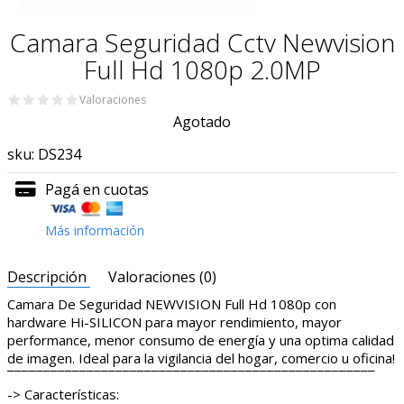
Camara Seguridad Cctv Newvision
Full Hd 1080p 2.0MP
Valoraciones
Agotado
sku:
DS234
Pagá en cuotas
Más información
Descripción
Valoraciones (0)
Camara De Seguridad NEWVISION Full Hd 1080p con
hardware Hi-SILICON para mayor rendimiento, mayor
performance, menor consumo de energía y una optima calidad
de imagen. Ideal para la vigilancia del hogar, comercio u oficina!
¯¯¯¯¯¯¯¯¯¯¯¯¯¯¯¯¯¯¯¯¯¯¯¯¯¯¯¯¯¯¯¯¯¯¯¯¯¯¯¯¯¯¯¯¯¯¯¯¯¯¯
-> Características: