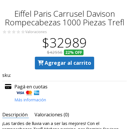
Eiffel Paris Carrusel Davison
Rompecabezas 1000 Piezas Trefl
Valoraciones
$32989
$42556
22%
OFF
Agregar al carrito
sku:
Pagá en cuotas
Más información
Descripción
Valoraciones (0)
¡Las tardes de lluvia van a ser las mejores! Con el
rompecabezas Trefl Mañana parisina, por Dominic Davison