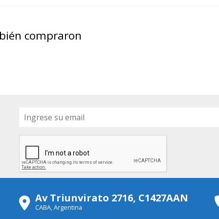
mbién compraron
Av Triunvirato 2716, C1427AAN
CABA, Argentina