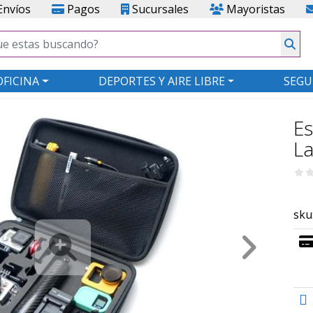
nvíos
Pagos
Sucursales
Mayoristas
OFICINA
DEPORTES Y AIRE LIBRE
SEGU
Es
L
sku