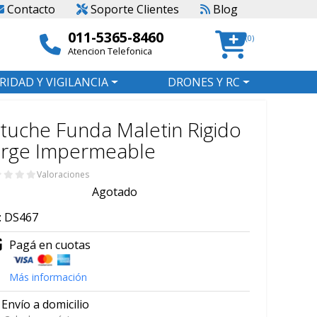
Contacto
Soporte Clientes
Blog
011-5365-8460
(0)
Atencion Telefonica
RIDAD Y VIGILANCIA
DRONES Y RC
tuche Funda Maletin Rigido
arge Impermeable
Valoraciones
Agotado
:
DS467
Pagá en cuotas
Más información
Envío a domicilio