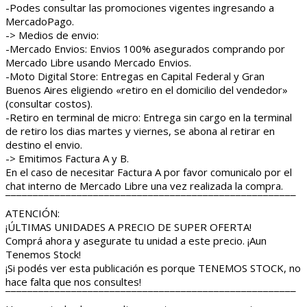
-Podes consultar las promociones vigentes ingresando a
MercadoPago.
-> Medios de envio:
-Mercado Envios: Envios 100% asegurados comprando por
Mercado Libre usando Mercado Envios.
-Moto Digital Store: Entregas en Capital Federal y Gran
Buenos Aires eligiendo «retiro en el domicilio del vendedor»
(consultar costos).
-Retiro en terminal de micro: Entrega sin cargo en la terminal
de retiro los dias martes y viernes, se abona al retirar en
destino el envio.
-> Emitimos Factura A y B.
En el caso de necesitar Factura A por favor comunicalo por el
chat interno de Mercado Libre una vez realizada la compra.
¯¯¯¯¯¯¯¯¯¯¯¯¯¯¯¯¯¯¯¯¯¯¯¯¯¯¯¯¯¯¯¯¯¯¯¯¯¯¯¯¯¯¯¯¯¯¯¯¯¯¯¯¯
ATENCIÓN:
¡ÚLTIMAS UNIDADES A PRECIO DE SUPER OFERTA!
Comprá ahora y asegurate tu unidad a este precio. ¡Aun
Tenemos Stock!
¡Si podés ver esta publicación es porque TENEMOS STOCK, no
hace falta que nos consultes!
¯¯¯¯¯¯¯¯¯¯¯¯¯¯¯¯¯¯¯¯¯¯¯¯¯¯¯¯¯¯¯¯¯¯¯¯¯¯¯¯¯¯¯¯¯¯¯¯¯¯¯¯¯