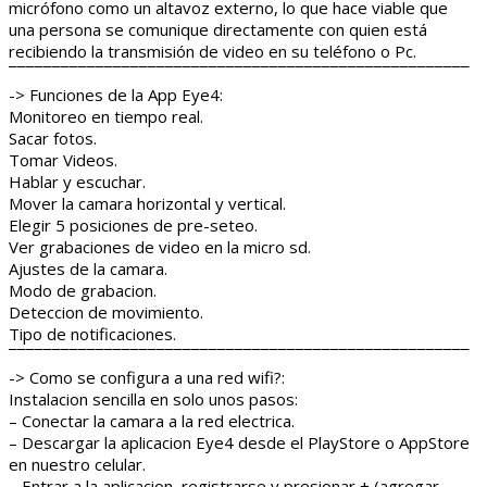
micrófono como un altavoz externo, lo que hace viable que
una persona se comunique directamente con quien está
recibiendo la transmisión de video en su teléfono o Pc.
¯¯¯¯¯¯¯¯¯¯¯¯¯¯¯¯¯¯¯¯¯¯¯¯¯¯¯¯¯¯¯¯¯¯¯¯¯¯¯¯¯¯¯¯¯¯¯¯¯¯¯¯¯
-> Funciones de la App Eye4:
Monitoreo en tiempo real.
Sacar fotos.
Tomar Videos.
Hablar y escuchar.
Mover la camara horizontal y vertical.
Elegir 5 posiciones de pre-seteo.
Ver grabaciones de video en la micro sd.
Ajustes de la camara.
Modo de grabacion.
Deteccion de movimiento.
Tipo de notificaciones.
¯¯¯¯¯¯¯¯¯¯¯¯¯¯¯¯¯¯¯¯¯¯¯¯¯¯¯¯¯¯¯¯¯¯¯¯¯¯¯¯¯¯¯¯¯¯¯¯¯¯¯¯¯
-> Como se configura a una red wifi?:
Instalacion sencilla en solo unos pasos:
– Conectar la camara a la red electrica.
– Descargar la aplicacion Eye4 desde el PlayStore o AppStore
en nuestro celular.
– Entrar a la aplicacion, registrarse y presionar + (agregar