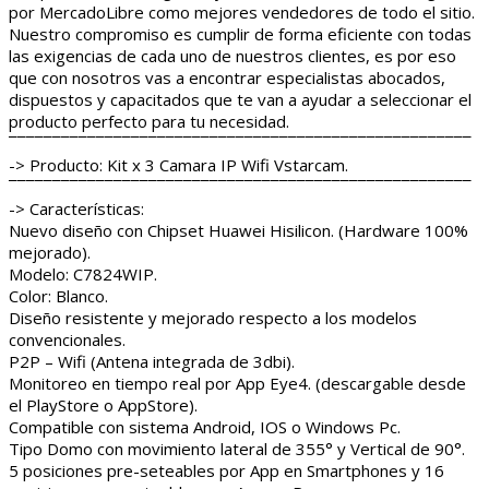
por MercadoLibre como mejores vendedores de todo el sitio.
Nuestro compromiso es cumplir de forma eficiente con todas
las exigencias de cada uno de nuestros clientes, es por eso
que con nosotros vas a encontrar especialistas abocados,
dispuestos y capacitados que te van a ayudar a seleccionar el
producto perfecto para tu necesidad.
¯¯¯¯¯¯¯¯¯¯¯¯¯¯¯¯¯¯¯¯¯¯¯¯¯¯¯¯¯¯¯¯¯¯¯¯¯¯¯¯¯¯¯¯¯¯¯¯¯¯¯¯¯
-> Producto: Kit x 3 Camara IP Wifi Vstarcam.
¯¯¯¯¯¯¯¯¯¯¯¯¯¯¯¯¯¯¯¯¯¯¯¯¯¯¯¯¯¯¯¯¯¯¯¯¯¯¯¯¯¯¯¯¯¯¯¯¯¯¯¯¯
-> Características:
Nuevo diseño con Chipset Huawei Hisilicon. (Hardware 100%
mejorado).
Modelo: C7824WIP.
Color: Blanco.
Diseño resistente y mejorado respecto a los modelos
convencionales.
P2P – Wifi (Antena integrada de 3dbi).
Monitoreo en tiempo real por App Eye4. (descargable desde
el PlayStore o AppStore).
Compatible con sistema Android, IOS o Windows Pc.
Tipo Domo con movimiento lateral de 355° y Vertical de 90°.
5 posiciones pre-seteables por App en Smartphones y 16