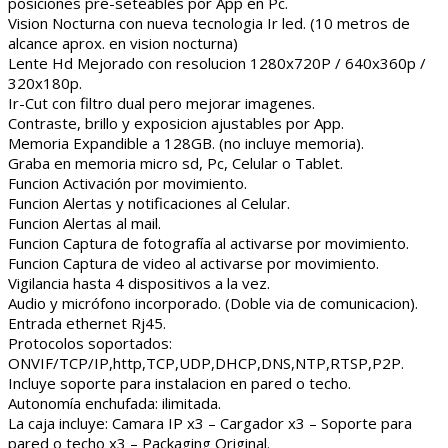
posiciones pre-seteables por App en Pc.
Vision Nocturna con nueva tecnologia Ir led. (10 metros de
alcance aprox. en vision nocturna)
Lente Hd Mejorado con resolucion 1280x720P / 640x360p /
320x180p.
Ir-Cut con filtro dual pero mejorar imagenes.
Contraste, brillo y exposicion ajustables por App.
Memoria Expandible a 128GB. (no incluye memoria).
Graba en memoria micro sd, Pc, Celular o Tablet.
Funcion Activación por movimiento.
Funcion Alertas y notificaciones al Celular.
Funcion Alertas al mail.
Funcion Captura de fotografía al activarse por movimiento.
Funcion Captura de video al activarse por movimiento.
Vigilancia hasta 4 dispositivos a la vez.
Audio y micrófono incorporado. (Doble via de comunicacion).
Entrada ethernet Rj45.
Protocolos soportados:
ONVIF/TCP/IP,http,TCP,UDP,DHCP,DNS,NTP,RTSP,P2P.
Incluye soporte para instalacion en pared o techo.
Autonomía enchufada: ilimitada.
La caja incluye: Camara IP x3 – Cargador x3 – Soporte para
pared o techo x3 – Packaging Original.