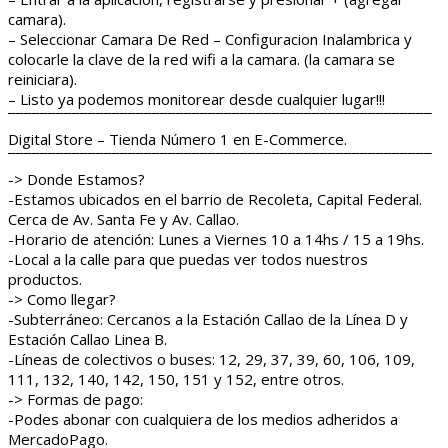
camara).
– Seleccionar Camara De Red – Configuracion Inalambrica y
colocarle la clave de la red wifi a la camara. (la camara se
reiniciara).
– Listo ya podemos monitorear desde cualquier lugar!!!
¯¯¯¯¯¯¯¯¯¯¯¯¯¯¯¯¯¯¯¯¯¯¯¯¯¯¯¯¯¯¯¯¯¯¯¯¯¯¯¯¯¯¯¯¯¯¯¯¯¯¯¯¯
Digital Store – Tienda Número 1 en E-Commerce.
¯¯¯¯¯¯¯¯¯¯¯¯¯¯¯¯¯¯¯¯¯¯¯¯¯¯¯¯¯¯¯¯¯¯¯¯¯¯¯¯¯¯¯¯¯¯¯¯¯¯¯¯¯
-> Donde Estamos?
-Estamos ubicados en el barrio de Recoleta, Capital Federal.
Cerca de Av. Santa Fe y Av. Callao.
-Horario de atención: Lunes a Viernes 10 a 14hs / 15 a 19hs.
-Local a la calle para que puedas ver todos nuestros
productos.
-> Como llegar?
-Subterráneo: Cercanos a la Estación Callao de la Línea D y
Estación Callao Linea B.
-Líneas de colectivos o buses: 12, 29, 37, 39, 60, 106, 109,
111, 132, 140, 142, 150, 151 y 152, entre otros.
-> Formas de pago:
-Podes abonar con cualquiera de los medios adheridos a
MercadoPago.