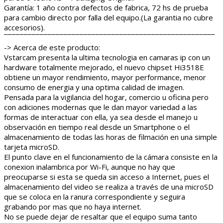
Garantía: 1 año contra defectos de fabrica, 72 hs de prueba
para cambio directo por falla del equipo.(La garantia no cubre
accesorios).
¯¯¯¯¯¯¯¯¯¯¯¯¯¯¯¯¯¯¯¯¯¯¯¯¯¯¯¯¯¯¯¯¯¯¯¯¯¯¯¯¯¯¯¯¯¯¯¯¯¯¯¯¯
-> Acerca de este producto:
Vstarcam presenta la ultima tecnologia en camaras ip con un
hardware totalmente mejorado, el nuevo chipset Hi3518E
obtiene un mayor rendimiento, mayor performance, menor
consumo de energia y una optima calidad de imagen.
Pensada para la vigilancia del hogar, comercio u oficina pero
con adiciones modernas que le dan mayor variedad a las
formas de interactuar con ella, ya sea desde el manejo u
observación en tiempo real desde un Smartphone o el
almacenamiento de todas las horas de filmación en una simple
tarjeta microSD.
El punto clave en el funcionamiento de la cámara consiste en la
conexion inalambrica por Wi-Fi, aunque no hay que
preocuparse si esta se queda sin acceso a Internet, pues el
almacenamiento del video se realiza a través de una microSD
que se coloca en la ranura correspondiente y seguira
grabando por mas que no haya internet.
No se puede dejar de resaltar que el equipo suma tanto