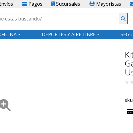
nvíos
Pagos
Sucursales
Mayoristas
OFICINA
DEPORTES Y AIRE LIBRE
SEGU
Ki
Ga
U
sku