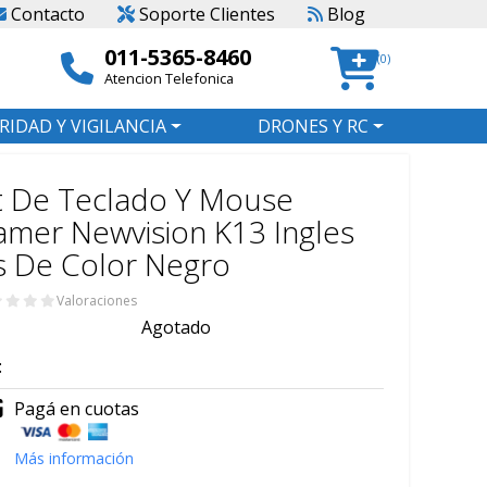
Contacto
Soporte Clientes
Blog
011-5365-8460
(0)
Atencion Telefonica
RIDAD Y VIGILANCIA
DRONES Y RC
t De Teclado Y Mouse
mer Newvision K13 Ingles
s De Color Negro
Valoraciones
Agotado
:
Pagá en cuotas
Más información