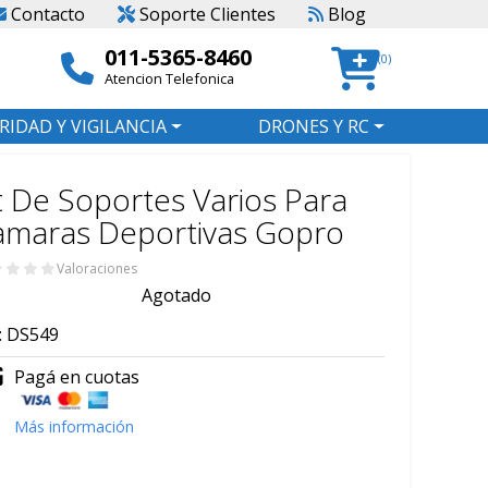
Contacto
Soporte Clientes
Blog
011-5365-8460
(0)
Atencion Telefonica
RIDAD Y VIGILANCIA
DRONES Y RC
t De Soportes Varios Para
amaras Deportivas Gopro
Valoraciones
Agotado
:
DS549
Pagá en cuotas
Más información