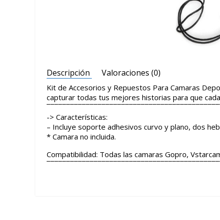
Descripción
Valoraciones (0)
Kit de Accesorios y Repuestos Para Camaras Depor
capturar todas tus mejores historias para que cada
¯¯¯¯¯¯¯¯¯¯¯¯¯¯¯¯¯¯¯¯¯¯¯¯¯¯¯¯¯¯¯¯¯¯¯¯¯¯¯¯¯¯¯¯
-> Características:
– Incluye soporte adhesivos curvo y plano, dos hebil
* Camara no incluida.
Compatibilidad: Todas las camaras Gopro, Vstarca
¯¯¯¯¯¯¯¯¯¯¯¯¯¯¯¯¯¯¯¯¯¯¯¯¯¯¯¯¯¯¯¯¯¯¯¯¯¯¯¯¯¯¯¯