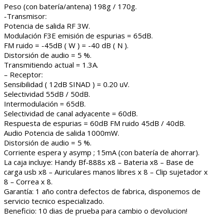
Peso (con batería/antena) 198g / 170g.
-Transmisor:
Potencia de salida RF 3W.
Modulación F3E emisión de espurias = 65dB.
FM ruido = -45dB ( W ) = -40 dB ( N ).
Distorsión de audio = 5 %.
Transmitiendo actual = 1.3A.
– Receptor:
Sensibilidad ( 12dB SINAD ) = 0.20 uV.
Selectividad 55dB / 50dB.
Intermodulación = 65dB.
Selectividad de canal adyacente = 60dB.
Respuesta de espurias = 60dB FM ruido 45dB / 40dB.
Audio Potencia de salida 1000mW.
Distorsión de audio = 5 %.
Corriente espera y asymp ; 15mA (con batería de ahorrar).
La caja incluye: Handy Bf-888s x8 – Bateria x8 – Base de
carga usb x8 – Auriculares manos libres x 8 – Clip sujetador x
8 – Correa x 8.
Garantía: 1 año contra defectos de fabrica, disponemos de
servicio tecnico especializado.
Beneficio: 10 dias de prueba para cambio o devolucion!