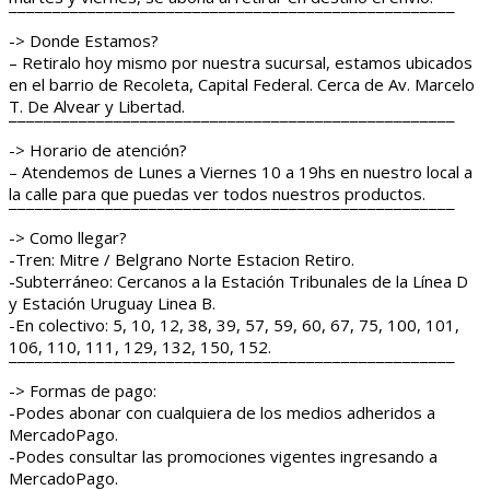
¯¯¯¯¯¯¯¯¯¯¯¯¯¯¯¯¯¯¯¯¯¯¯¯¯¯¯¯¯¯¯¯¯¯¯¯¯¯¯¯¯¯¯¯¯¯¯¯¯¯¯
-> Donde Estamos?
– Retiralo hoy mismo por nuestra sucursal, estamos ubicados
en el barrio de Recoleta, Capital Federal. Cerca de Av. Marcelo
T. De Alvear y Libertad.
¯¯¯¯¯¯¯¯¯¯¯¯¯¯¯¯¯¯¯¯¯¯¯¯¯¯¯¯¯¯¯¯¯¯¯¯¯¯¯¯¯¯¯¯¯¯¯¯¯¯¯
-> Horario de atención?
– Atendemos de Lunes a Viernes 10 a 19hs en nuestro local a
la calle para que puedas ver todos nuestros productos.
¯¯¯¯¯¯¯¯¯¯¯¯¯¯¯¯¯¯¯¯¯¯¯¯¯¯¯¯¯¯¯¯¯¯¯¯¯¯¯¯¯¯¯¯¯¯¯¯¯¯¯
-> Como llegar?
-Tren: Mitre / Belgrano Norte Estacion Retiro.
-Subterráneo: Cercanos a la Estación Tribunales de la Línea D
y Estación Uruguay Linea B.
-En colectivo: 5, 10, 12, 38, 39, 57, 59, 60, 67, 75, 100, 101,
106, 110, 111, 129, 132, 150, 152.
¯¯¯¯¯¯¯¯¯¯¯¯¯¯¯¯¯¯¯¯¯¯¯¯¯¯¯¯¯¯¯¯¯¯¯¯¯¯¯¯¯¯¯¯¯¯¯¯¯¯¯
-> Formas de pago:
-Podes abonar con cualquiera de los medios adheridos a
MercadoPago.
-Podes consultar las promociones vigentes ingresando a
MercadoPago.