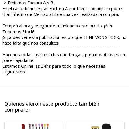
-> Emitimos Factura A y B.
En el caso de necesitar Factura A por favor comunicalo por el
chat interno de Mercado Libre una vez realizada la compra.
¯¯¯¯¯¯¯¯¯¯¯¯¯¯¯¯¯¯¯¯¯¯¯¯¯¯¯¯¯¯¯¯¯¯¯¯¯¯¯¯¯¯¯¯¯¯¯¯¯¯¯
Comprá ahora y asegurate tu unidad a este precio. ¡Aun
Tenemos Stock!
¡Si podés ver esta publicación es porque TENEMOS STOCK, no
hace falta que nos consultes!
¯¯¯¯¯¯¯¯¯¯¯¯¯¯¯¯¯¯¯¯¯¯¯¯¯¯¯¯¯¯¯¯¯¯¯¯¯¯¯¯¯¯¯¯¯¯¯¯¯¯¯
Hacenos todas las consultas que tengas, para nosotros es un
placer ayudarte.
Estamos Online las 24hs para todo lo que necesites.
Digital Store.
Quienes vieron este producto también
compraron