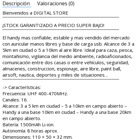
Descripción
Valoraciones (0)
Bienvenidos a DIGITAL STORE
¯¯¯¯¯¯¯¯¯¯¯¯¯¯¯¯¯¯¯¯¯¯¯¯¯¯¯¯¯¯¯¯¯¯¯¯¯¯¯¯¯¯¯¯¯¯¯
¡STOCK GARANTIZADO A PRECIO SUPER BAJO!
¯¯¯¯¯¯¯¯¯¯¯¯¯¯¯¯¯¯¯¯¯¯¯¯¯¯¯¯¯¯¯¯¯¯¯¯¯¯¯¯¯¯¯¯¯¯¯
El handy mas confiable, estable y mas vendido del mercado
con auricular manos libres y base de carga usb. Alcance de 3 a
5km en ciudad o 5 a 10km al aire libre. Ideal para caza, pesca,
montañismo, vigilancia del medio ambiente, radioaficionados,
comunicación entre dos casas o entre vehículos, seguridad,
almacenes, construccion, espionaje, aire libre, paint ball,
airsoft, nautica, deportes y miles de situaciones…
¯¯¯¯¯¯¯¯¯¯¯¯¯¯¯¯¯¯¯¯¯¯¯¯¯¯¯¯¯¯¯¯¯¯¯¯¯¯¯¯¯¯¯¯¯¯¯
-> Características:
Frecuencia: UHF 400-470MHz.
Canales: 16.
Alcance: 3 a 5 km en ciudad – 5 a 10km en campo abierto –
Handy a una base 10km en ciudad – Handy a una base 20km
en campo abierto.
Batería: 1500mAh Li-ion.
Autonomía: 8 horas aprox.
Dimensiones: 110 × 50 × 32 mm.