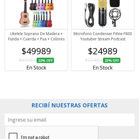
Ukelele Soprano De Madera +
Microfono Condenser Fifine F800
Funda + Cuerda + Pua + Colores
Youtuber Stream Podcast
$49989
$24989
$63986
$32486
22%
OFF
23%
OFF
En Stock
En Stock
RECIBÍ NUESTRAS OFERTAS