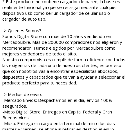
* Este producto no contiene cargador de pared, la base es
realmente funcional ya que se recarga mediante cualquier
dispositivo usb como ser un cargador de celular usb o
cargador de auto usb.
¯¯¯¯¯¯¯¯¯¯¯¯¯¯¯¯¯¯¯¯¯¯¯¯¯¯¯¯¯¯¯¯¯¯¯¯¯¯¯¯¯¯¯¯¯¯¯¯¯¯¯
-> Quienes Somos?
Somos Digital Store con más de 10 años vendiendo en
MercadoLibre. Más de 200000 compradores nos eligieron y
recomendaron. Fuimos elegidos por MercadoLibre como
mejores vendedores de todo el sitio.
Nuestro compromiso es cumplir de forma eficiente con todas
las exigencias de cada uno de nuestros clientes, es por eso
que con nosotros vas a encontrar especialistas abocados,
dispuestos y capacitados que te van a ayudar a seleccionar el
producto perfecto para tu necesidad.
¯¯¯¯¯¯¯¯¯¯¯¯¯¯¯¯¯¯¯¯¯¯¯¯¯¯¯¯¯¯¯¯¯¯¯¯¯¯¯¯¯¯¯¯¯¯¯¯¯¯¯
-> Medios de envio:
-Mercado Envios: Despachamos en el dia, envios 100%
asegurados.
-Moto Digital Store: Entregas en Capital Federal y Gran
Buenos Aires.
-Micro: Entrega sin cargo en la terminal de micro los dias
martes y viernes, se abona al retirar en destino el envio.