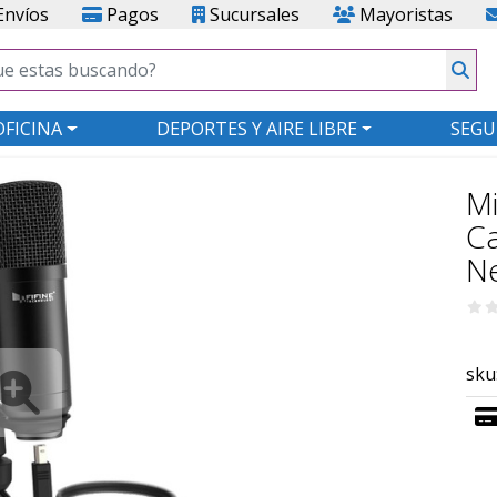
nvíos
Pagos
Sucursales
Mayoristas
OFICINA
DEPORTES Y AIRE LIBRE
SEGU
Mi
Ca
N
sku