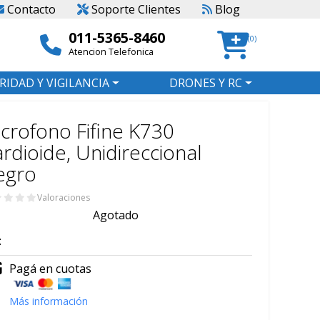
Contacto
Soporte Clientes
Blog
011-5365-8460
(0)
Atencion Telefonica
RIDAD Y VIGILANCIA
DRONES Y RC
crofono Fifine K730
rdioide, Unidireccional
egro
Valoraciones
Agotado
:
Pagá en cuotas
Más información