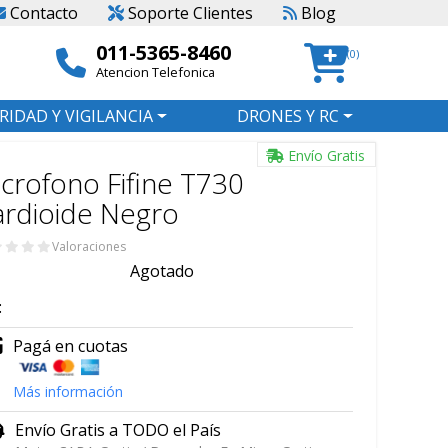
Contacto
Soporte Clientes
Blog
011-5365-8460
(0)
Atencion Telefonica
RIDAD Y VIGILANCIA
DRONES Y RC
Envío Gratis
crofono Fifine T730
rdioide Negro
Valoraciones
Agotado
:
Pagá en cuotas
Más información
Envío Gratis a TODO el País