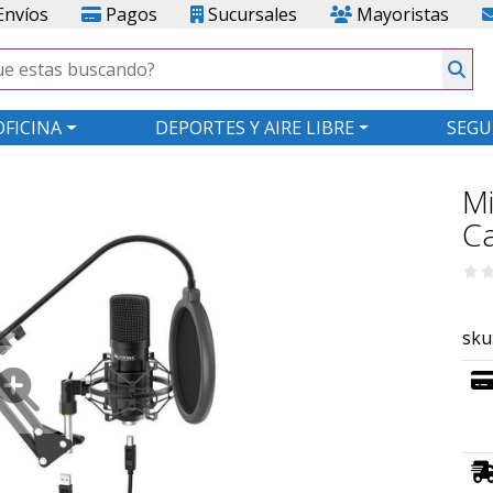
nvíos
Pagos
Sucursales
Mayoristas
OFICINA
DEPORTES Y AIRE LIBRE
SEGU
Mi
Ca
sku