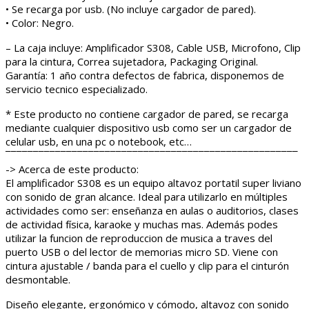
• Se recarga por usb. (No incluye cargador de pared).
• Color: Negro.
– La caja incluye: Amplificador S308, Cable USB, Microfono, Clip
para la cintura, Correa sujetadora, Packaging Original.
Garantía: 1 año contra defectos de fabrica, disponemos de
servicio tecnico especializado.
* Este producto no contiene cargador de pared, se recarga
mediante cualquier dispositivo usb como ser un cargador de
celular usb, en una pc o notebook, etc…
¯¯¯¯¯¯¯¯¯¯¯¯¯¯¯¯¯¯¯¯¯¯¯¯¯¯¯¯¯¯¯¯¯¯¯¯¯¯¯¯¯¯¯¯¯¯¯¯¯¯¯¯¯
-> Acerca de este producto:
El amplificador S308 es un equipo altavoz portatil super liviano
con sonido de gran alcance. Ideal para utilizarlo en múltiples
actividades como ser: enseñanza en aulas o auditorios, clases
de actividad física, karaoke y muchas mas. Además podes
utilizar la funcion de reproduccion de musica a traves del
puerto USB o del lector de memorias micro SD. Viene con
cintura ajustable / banda para el cuello y clip para el cinturón
desmontable.
Diseño elegante, ergonómico y cómodo, altavoz con sonido