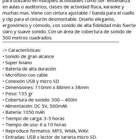
para utilizarlo en múltiples actividades como ser: enseñanza
en aulas o auditorios, clases de actividad física, karaoke y
muchas mas. Viene con cintura ajustable / banda para el cuello
y clip para el cinturón desmontable. Diseño elegante,
ergonómico y cómodo, con sonido de alta fidelidad más fuerte
claro y suave sonido. Con un área de cobertura de sonido de
500 metros cuadrados.
¯¯¯¯¯¯¯¯¯¯¯¯¯¯¯¯¯¯¯¯¯¯¯¯¯¯¯¯¯¯¯¯¯¯¯¯¯¯¯¯¯¯¯¯¯¯¯
-> Características:
• Sonido de gran alcance
• Super liviano
• Batería de alta duración
• Micrófono con cable
• Conexión USB y micro SD
• Dimensiones: 110mm x 88mm x 38mm
• Peso: 135 gr
• Cobertura de sonido: 300 – 400m
• Alimentación: DC 5V, 500mAh
• Batería: 1050 mAh
• Tiempo de carga: 3-5 horas
• Tiempo de uso: 6 a 10 horas
• Reproduce formatos: MP3, WMA, WAV.
• Entradas: USB y lector de tarjeta micro SD.