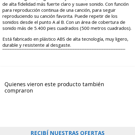
de alta fidelidad más fuerte claro y suave sonido. Con función
para reproducción continua de una canción, para seguir
reproduciendo su canción favorita. Puede repetir de los
sonidos desde el punto A al B. Con un área de cobertura de
sonido más de 5.400 pies cuadrados (500 metros cuadrados).
Está fabricado en plástico ABS de alta tecnología, muy ligero,
durable y resistente al desgaste.
¯¯¯¯¯¯¯¯¯¯¯¯¯¯¯¯¯¯¯¯¯¯¯¯¯¯¯¯¯¯¯¯¯¯¯¯¯¯¯¯¯¯¯¯¯¯¯¯¯¯¯
Quienes vieron este producto también
compraron
RECIBÍ NUESTRAS OFERTAS