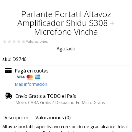
Parlante Portatil Altavoz
Amplificador Shidu S308 +
Microfono Vincha
Valoraciones
Agotado
sku:
DS746
Pagá en cuotas
Más información
Envío Gratis a TODO el País
Moto: CABA Gratis / Despacho En Micro Gratis
Descripción
Valoraciones (0)
Altavoz portatil super liviano con sonido de gran alcance. Ideal