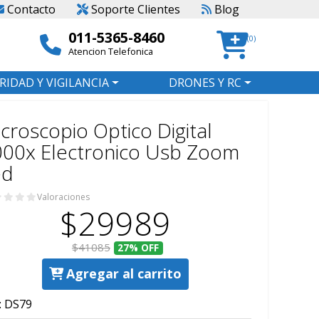
Contacto
Soporte Clientes
Blog
011-5365-8460
(0)
Atencion Telefonica
RIDAD Y VIGILANCIA
DRONES Y RC
croscopio Optico Digital
000x Electronico Usb Zoom
ed
Valoraciones
$29989
$41085
27%
OFF
Agregar al carrito
:
DS79