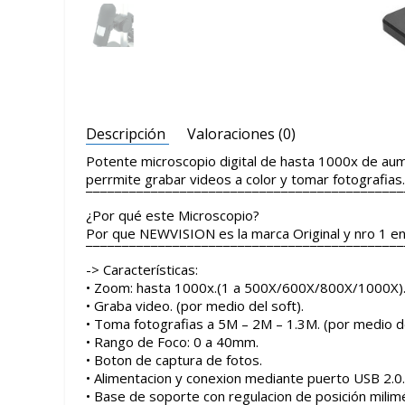
Descripción
Valoraciones (0)
Potente microscopio digital de hasta 1000x de aume
perrmite grabar videos a color y tomar fotografias. 
¯¯¯¯¯¯¯¯¯¯¯¯¯¯¯¯¯¯¯¯¯¯¯¯¯¯¯¯¯¯¯¯¯¯¯¯¯¯¯¯¯¯¯¯
¿Por qué este Microscopio?
Por que NEWVISION es la marca Original y nro 1 en
¯¯¯¯¯¯¯¯¯¯¯¯¯¯¯¯¯¯¯¯¯¯¯¯¯¯¯¯¯¯¯¯¯¯¯¯¯¯¯¯¯¯¯¯
-> Características:
• Zoom: hasta 1000x.(1 a 500X/600X/800X/1000X)
• Graba video. (por medio del soft).
• Toma fotografias a 5M – 2M – 1.3M. (por medio de
• Rango de Foco: 0 a 40mm.
• Boton de captura de fotos.
• Alimentacion y conexion mediante puerto USB 2.0
• Base de soporte con regulacion de posición milim