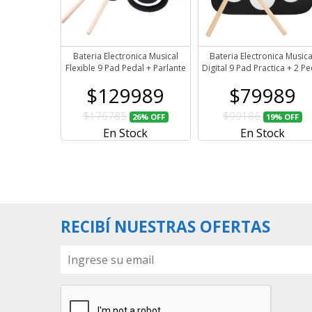
Bateria Electronica Musical
Bateria Electronica Musica
Flexible 9 Pad Pedal + Parlante
Digital 9 Pad Practica + 2 Pe
$129989
$79989
$176785
$99186
26%
OFF
19%
OFF
En Stock
En Stock
RECIBÍ NUESTRAS OFERTAS