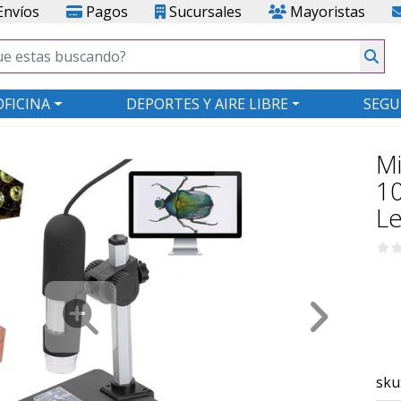
nvíos
Pagos
Sucursales
Mayoristas
OFICINA
DEPORTES Y AIRE LIBRE
SEGU
Mi
1
L
sku