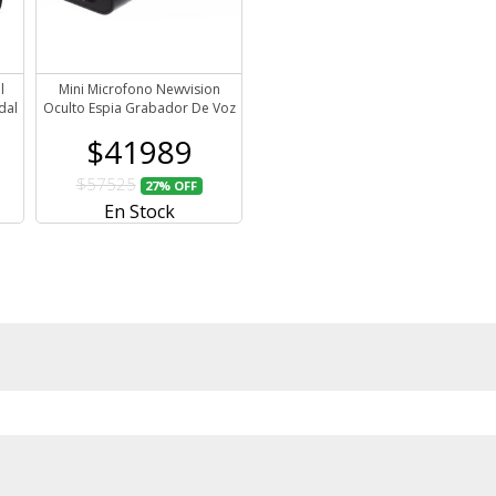
l
Mini Microfono Newvision
dal
Oculto Espia Grabador De Voz
$41989
$57525
27%
OFF
En Stock