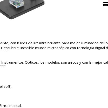
nto, con 8 leds de luz ultra brillante para mejor iluminación del
Descubri el increíble mundo microscópico con tecnología digital de 
¯¯¯¯¯
 Instrumentos Opticos, los modelos son unicos y con la mejor c
¯¯¯
.
l soft).
.
étrica manual.