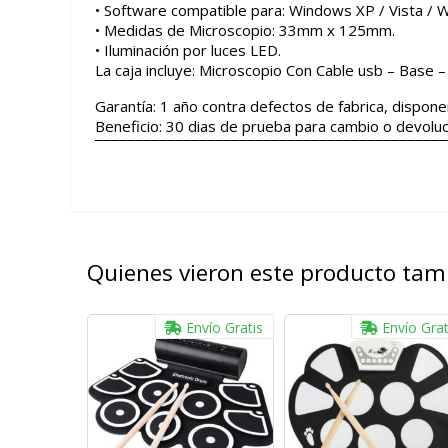
• Software compatible para: Windows XP / Vista / 
• Medidas de Microscopio: 33mm x 125mm.
• Iluminación por luces LED.
La caja incluye: Microscopio Con Cable usb – Base – R
Garantía: 1 año contra defectos de fabrica, dispone
Beneficio: 30 dias de prueba para cambio o devoluc
¯¯¯¯¯¯¯¯¯¯¯¯¯¯¯¯¯¯¯¯¯¯¯¯¯¯¯¯¯¯¯¯¯¯¯¯¯¯¯¯¯¯¯¯
Quienes vieron este producto ta
Envío Gratis
Envío Grat