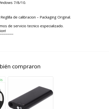
Windows 7/8/10.
eglilla de calibracion – Packaging Original.
mos de servicio tecnico especializado.
ion!
¯¯¯¯¯¯¯
mbién compraron
is