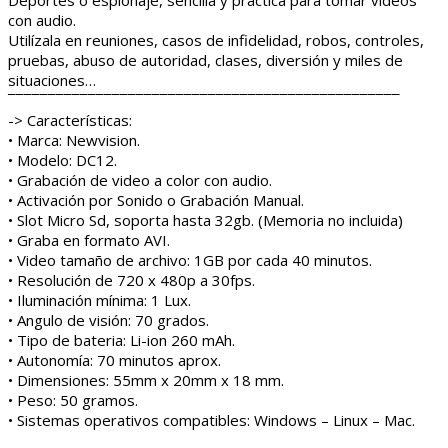
con audio.
Utilízala en reuniones, casos de infidelidad, robos, controles,
pruebas, abuso de autoridad, clases, diversión y miles de
situaciones…
¯¯¯¯¯¯¯¯¯¯¯¯¯¯¯¯¯¯¯¯¯¯¯¯¯¯¯¯¯¯¯¯¯¯¯¯¯¯¯¯¯¯¯¯¯¯¯¯¯
-> Características:
• Marca: Newvision.
• Modelo: DC12.
• Grabación de video a color con audio.
• Activación por Sonido o Grabación Manual.
• Slot Micro Sd, soporta hasta 32gb. (Memoria no incluida)
• Graba en formato AVI.
• Video tamaño de archivo: 1GB por cada 40 minutos.
• Resolución de 720 x 480p a 30fps.
• Iluminación mínima: 1 Lux.
• Angulo de visión: 70 grados.
• Tipo de bateria: Li-ion 260 mAh.
• Autonomía: 70 minutos aprox.
• Dimensiones: 55mm x 20mm x 18 mm.
• Peso: 50 gramos.
• Sistemas operativos compatibles: Windows – Linux – Mac.