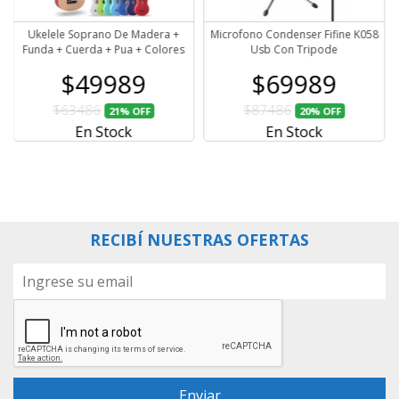
Ukelele Soprano De Madera +
Microfono Condenser Fifine K058
Funda + Cuerda + Pua + Colores
Usb Con Tripode
$49989
$69989
$63486
$87486
21%
OFF
20%
OFF
En Stock
En Stock
RECIBÍ NUESTRAS OFERTAS