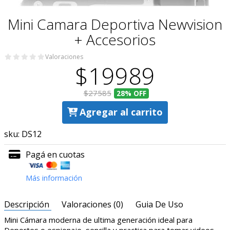
Mini Camara Deportiva Newvision
+ Accesorios
Valoraciones
$19989
$27585
28%
OFF
Agregar al carrito
sku:
DS12
Pagá en cuotas
Más información
Descripción
Valoraciones (0)
Guia De Uso
Mini Cámara moderna de ultima generación ideal para
Deportes o espionaje, sencilla y practica para tomar videos