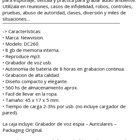
Utilízala en reuniones, casos de infidelidad, robos, controles,
pruebas, abuso de autoridad, clases, diversión y miles de
situaciones…
¯¯¯¯¯¯¯¯¯¯¯¯¯¯¯¯¯¯¯¯¯¯¯¯¯¯¯¯¯¯¯¯¯¯¯¯¯¯¯¯¯¯¯¯¯¯¯
-> Características:
• Marca: Newvision.
• Modelo: DC260.
• 8 gb de memoria interna.
• Reproduce mp3.
• Grabador de voz usb.
• Autonomia de bateria de 8 horas en grabacion continua.
• Grabacion de alta calidad.
• Diseño compacto y elegante.
• 560 hs de almacenamiento aprox.
• Facil de llevar en la ropa.
• Tamaño: 45 x 17 x 5 mm.
• Tiempo de carga 2-3hs por usb. (no incluye cargador de
pared).
La caja incluye: Grabador de voz espia – Auriculares –
Packaging Original.