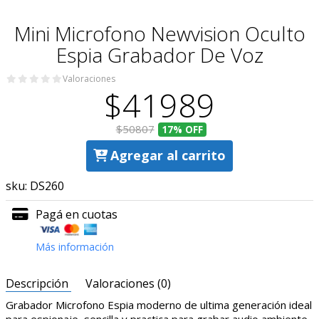
Mini Microfono Newvision Oculto
Espia Grabador De Voz
Valoraciones
$41989
$50807
17%
OFF
Agregar al carrito
sku:
DS260
Pagá en cuotas
Más información
Descripción
Valoraciones (0)
Grabador Microfono Espia moderno de ultima generación ideal
para espionaje, sencilla y practica para grabar audio ambiente.