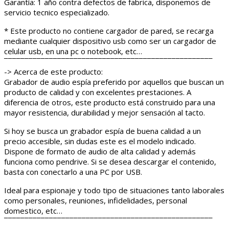
Garantía: 1 año contra defectos de fabrica, disponemos de
servicio tecnico especializado.
* Este producto no contiene cargador de pared, se recarga
mediante cualquier dispositivo usb como ser un cargador de
celular usb, en una pc o notebook, etc…
¯¯¯¯¯¯¯¯¯¯¯¯¯¯¯¯¯¯¯¯¯¯¯¯¯¯¯¯¯¯¯¯¯¯¯¯¯¯¯¯¯¯¯¯¯¯¯¯¯¯¯
-> Acerca de este producto:
Grabador de audio espía preferido por aquellos que buscan un
producto de calidad y con excelentes prestaciones. A
diferencia de otros, este producto está construido para una
mayor resistencia, durabilidad y mejor sensación al tacto.
Si hoy se busca un grabador espía de buena calidad a un
precio accesible, sin dudas este es el modelo indicado.
Dispone de formato de audio de alta calidad y además
funciona como pendrive. Si se desea descargar el contenido,
basta con conectarlo a una PC por USB.
Ideal para espionaje y todo tipo de situaciones tanto laborales
como personales, reuniones, infidelidades, personal
domestico, etc…
¯¯¯¯¯¯¯¯¯¯¯¯¯¯¯¯¯¯¯¯¯¯¯¯¯¯¯¯¯¯¯¯¯¯¯¯¯¯¯¯¯¯¯¯¯¯¯¯¯¯¯