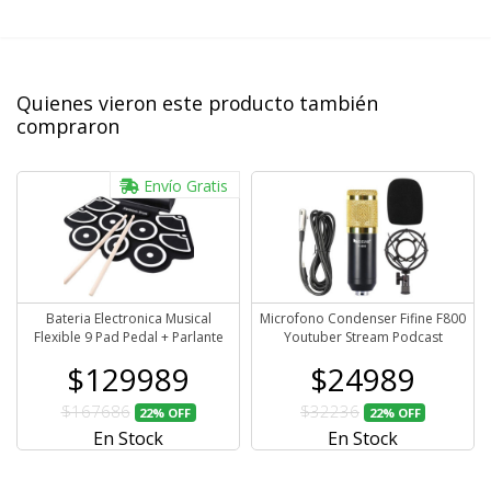
Quienes vieron este producto también
compraron
Envío Gratis
Bateria Electronica Musical
Microfono Condenser Fifine F800
Flexible 9 Pad Pedal + Parlante
Youtuber Stream Podcast
$129989
$24989
$167686
$32236
22%
OFF
22%
OFF
En Stock
En Stock