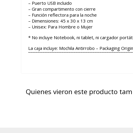
– Puerto USB incluido
– Gran compartimento con cierre
– Función reflectora para la noche
– Dimensiones: 45 x 30 x 13 cm
– Unisex: Para Hombre o Mujer
* No incluye Notebook, ni tablet, ni cargador portáti
La caja incluye: Mochila Antirrobo – Packaging Origin
¯¯¯¯¯¯¯¯¯¯¯¯¯¯¯¯¯¯¯¯¯¯¯¯¯¯¯¯¯¯¯¯¯¯¯¯¯¯¯¯¯¯¯¯
Quienes vieron este producto ta