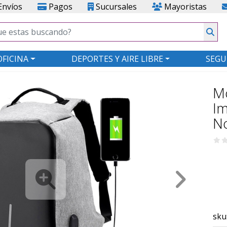
nvíos
Pagos
Sucursales
Mayoristas
OFICINA
DEPORTES Y AIRE LIBRE
SEGU
Mo
I
No
sku