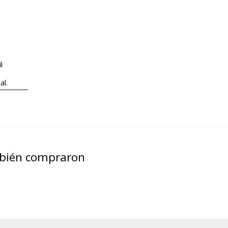
l
al.
¯¯¯¯¯¯¯
mbién compraron