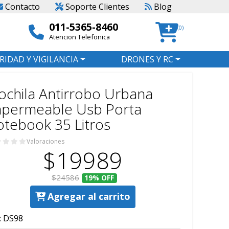
Contacto
Soporte Clientes
Blog
011-5365-8460
(0)
Atencion Telefonica
RIDAD Y VIGILANCIA
DRONES Y RC
chila Antirrobo Urbana
mpermeable Usb Porta
tebook 35 Litros
Valoraciones
$19989
$24586
19%
OFF
Agregar al carrito
:
DS98