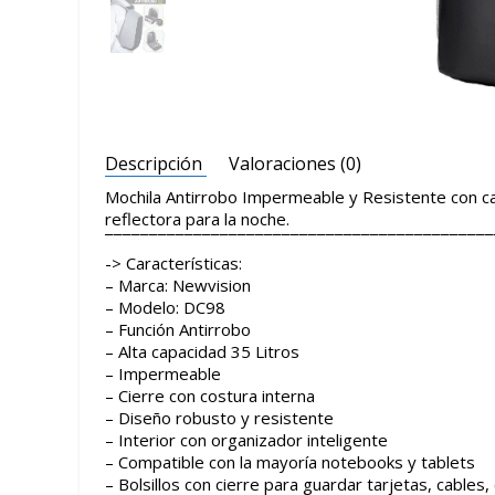
Descripción
Valoraciones (0)
Mochila Antirrobo Impermeable y Resistente con cap
reflectora para la noche.
¯¯¯¯¯¯¯¯¯¯¯¯¯¯¯¯¯¯¯¯¯¯¯¯¯¯¯¯¯¯¯¯¯¯¯¯¯¯¯¯¯¯¯¯
-> Características:
– Marca: Newvision
– Modelo: DC98
– Función Antirrobo
– Alta capacidad 35 Litros
– Impermeable
– Cierre con costura interna
– Diseño robusto y resistente
– Interior con organizador inteligente
– Compatible con la mayoría notebooks y tablets
– Bolsillos con cierre para guardar tarjetas, cables