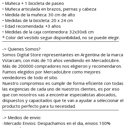
• Muñeca + 1 bicicleta de paseo
• Muñeca articulada en brazos, piernas y cabeza
• Medida de la muñeca: 30 cm de alto
• Medidas de la bicicleta: 20 x 24 cm
• Edad recomendada: +3 años
• Medidas de la caja contenedora: 32x30x8 cm
* Color del vestido segun disponibilidad, no se puede elegir.
¯¯¯¯¯¯¯¯¯¯¯¯¯¯¯¯¯¯¯¯¯¯¯¯¯¯¯¯¯¯¯¯¯¯¯¯¯¯¯¯¯¯¯¯¯¯¯¯¯¯¯
-> Quienes Somos?
Somos Digital Store representantes en Argentina de la marca
Vstarcam, con más de 10 años vendiendo en MercadoLibre.
Más de 200000 compradores nos eligieron y recomendaron.
Fuimos elegidos por MercadoLibre como mejores
vendedores de todo el sitio.
Nuestro compromiso es cumplir de forma eficiente con todas
las exigencias de cada uno de nuestros clientes, es por eso
que con nosotros vas a encontrar especialistas abocados,
dispuestos y capacitados que te van a ayudar a seleccionar el
producto perfecto para tu necesidad.
¯¯¯¯¯¯¯¯¯¯¯¯¯¯¯¯¯¯¯¯¯¯¯¯¯¯¯¯¯¯¯¯¯¯¯¯¯¯¯¯¯¯¯¯¯¯¯¯¯¯¯
-> Medios de envio:
-Mercado Envios: Despachamos en el dia, envios 100%