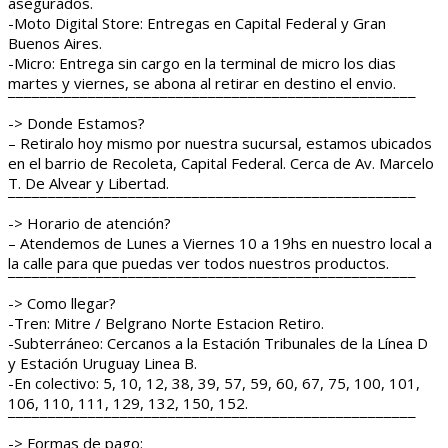
asegurados.
-Moto Digital Store: Entregas en Capital Federal y Gran
Buenos Aires.
-Micro: Entrega sin cargo en la terminal de micro los dias
martes y viernes, se abona al retirar en destino el envio.
¯¯¯¯¯¯¯¯¯¯¯¯¯¯¯¯¯¯¯¯¯¯¯¯¯¯¯¯¯¯¯¯¯¯¯¯¯¯¯¯¯¯¯¯¯¯¯¯¯¯¯
-> Donde Estamos?
– Retiralo hoy mismo por nuestra sucursal, estamos ubicados
en el barrio de Recoleta, Capital Federal. Cerca de Av. Marcelo
T. De Alvear y Libertad.
¯¯¯¯¯¯¯¯¯¯¯¯¯¯¯¯¯¯¯¯¯¯¯¯¯¯¯¯¯¯¯¯¯¯¯¯¯¯¯¯¯¯¯¯¯¯¯¯¯¯¯
-> Horario de atención?
– Atendemos de Lunes a Viernes 10 a 19hs en nuestro local a
la calle para que puedas ver todos nuestros productos.
¯¯¯¯¯¯¯¯¯¯¯¯¯¯¯¯¯¯¯¯¯¯¯¯¯¯¯¯¯¯¯¯¯¯¯¯¯¯¯¯¯¯¯¯¯¯¯¯¯¯¯
-> Como llegar?
-Tren: Mitre / Belgrano Norte Estacion Retiro.
-Subterráneo: Cercanos a la Estación Tribunales de la Línea D
y Estación Uruguay Linea B.
-En colectivo: 5, 10, 12, 38, 39, 57, 59, 60, 67, 75, 100, 101,
106, 110, 111, 129, 132, 150, 152.
¯¯¯¯¯¯¯¯¯¯¯¯¯¯¯¯¯¯¯¯¯¯¯¯¯¯¯¯¯¯¯¯¯¯¯¯¯¯¯¯¯¯¯¯¯¯¯¯¯¯¯
-> Formas de pago: