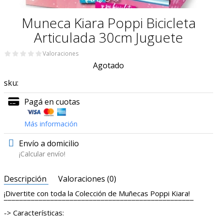
Muneca Kiara Poppi Bicicleta
Articulada 30cm Juguete
Valoraciones
Agotado
sku:
Pagá en cuotas
Más información
Envío a domicilio
¡Calcular envío!
Descripción
Valoraciones (0)
¡Divertite con toda la Colección de Muñecas Poppi Kiara!
¯¯¯¯¯¯¯¯¯¯¯¯¯¯¯¯¯¯¯¯¯¯¯¯¯¯¯¯¯¯¯¯¯¯¯¯¯¯¯¯¯¯¯¯¯¯¯¯¯
-> Características: