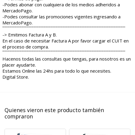
-Podes abonar con cualquiera de los medios adheridos a
MercadoPago.
-Podes consultar las promociones vigentes ingresando a
MercadoPago.
¯¯¯¯¯¯¯¯¯¯¯¯¯¯¯¯¯¯¯¯¯¯¯¯¯¯¯¯¯¯¯¯¯¯¯¯¯¯¯¯¯¯¯¯¯¯¯¯¯¯¯
-> Emitimos Factura A y B.
En el caso de necesitar Factura A por favor cargar el CUIT en
el proceso de compra.
¯¯¯¯¯¯¯¯¯¯¯¯¯¯¯¯¯¯¯¯¯¯¯¯¯¯¯¯¯¯¯¯¯¯¯¯¯¯¯¯¯¯¯¯¯¯¯¯¯¯¯
Hacenos todas las consultas que tengas, para nosotros es un
placer ayudarte.
Estamos Online las 24hs para todo lo que necesites.
Digital Store.
Quienes vieron este producto también
compraron