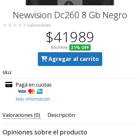
Newvision Dc260 8 Gb Negro
Valoraciones
$41989
$52906
21%
OFF
Agregar al carrito
sku:
Pagá en cuotas
Más información
Valoraciones (0)
Descripción
Opiniones sobre el producto