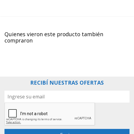
¯¯¯¯¯¯¯¯¯¯¯¯¯¯¯¯¯¯¯¯¯¯¯¯¯¯¯¯¯¯¯¯¯¯¯¯¯¯¯¯¯¯¯¯¯¯¯¯¯¯¯
Quienes vieron este producto también
compraron
RECIBÍ NUESTRAS OFERTAS