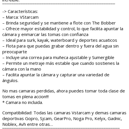
¯¯¯¯¯¯¯¯¯¯¯¯¯¯¯¯¯¯¯¯¯¯¯¯¯¯¯¯¯¯¯¯¯¯¯¯¯¯¯¯¯¯¯¯¯¯¯¯¯
-> Características:
– Marca: VStarcam
– Brinda seguridad y se mantiene a flote con The Bobber
– Ofrece mayor estabilidad y control, lo que facilita apuntar la
cámara y enmarcar las tomas con confianza
– Ideal para surk, kayak, waterboard y deportes acuaticos
– Flota para que puedas grabar dentro y fuera del agua sin
preocuparte
– Incluye una correa para muñeca ajustable y Sumergible
– Permite un metraje más estable que cuando sostienes la
cámara con la mano
– Facilita apuntar la cámara y capturar una variedad de
ángulos.
No mas camaras perdidas, ahora puedes tomar toda clase de
tomas en plena accion!!!
* Camara no incluida.
Compatibilidad: Todas las camaras Vstarcam y demas camaras
deportivas Gopro, Sjcam, GearPro, Noga Pro, Kelyx, Gadnic,
Noblex, Avh entre otras…